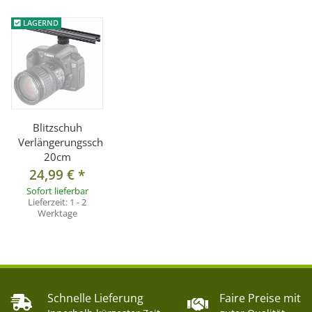
Für die Anbringung an Sony/Minolta-, Sony NEX- oder Nikon
LAGERND
1-Blitzschuhe wird ein Adapter benötigt.
Die Schiene stellt keine elektronische Verbindung her.
Lieferumfang:
1x Blitzschuh Verlängerungsschiene 20cm
Blitzschuh
Verlängerungsschiene
20cm
24,99 €
*
Sofort lieferbar
Lieferzeit:
1 - 2
Werktage
Schnelle Lieferung
Faire Preise mit