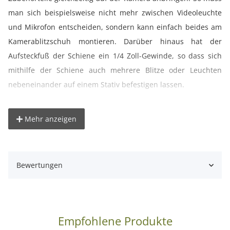
man sich beispielsweise nicht mehr zwischen Videoleuchte
und Mikrofon entscheiden, sondern kann einfach beides am
Kamerablitzschuh montieren. Darüber hinaus hat der
Aufsteckfuß der Schiene ein 1/4 Zoll-Gewinde, so dass sich
mithilfe der Schiene auch mehrere Blitze oder Leuchten
nebeneinander auf einem Stativ befestigen lassen.
Konterringe für sichere Befestigung - rotier- & verschiebbar
Mehr anzeigen
Der Aufsteckfuß der Verlängerungsschiene lässt sich mit
einem Konterring sicher am Kamerablitzschuh festklemmen.
Danach kann man das gewünschte Zubehör ganz einfach in
Bewertungen
die Schiene einschieben. Die Schiene selbst ist stufenlos um
360° drehbar und kann in zwei Richtungen verschoben
werden. Ist die Schiene richtig justiert, lässt sie sich mit dem
zweiten Konterring am Aufsteckfuß fixieren. So kann sich die
Empfohlene Produkte
Schiene nicht ungewollt verdrehen oder versehentlich