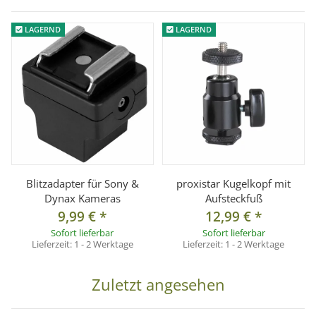
durchrutschen.
LAGERND
LAGERND
Technische Daten:
° Material: Aluminium, Messing
° Länge: 20cm
° Höhe: ca. 3,2cm
° Gewicht: ca. 90g
° Aufsteckfuß: Standard
° Zubehörschiene: für Standard-Aufsteckfuß
Blitzadapter für Sony &
proxistar Kugelkopf mit
° Anschlussgewinde: 1/4 Zoll
Dynax Kameras
Aufsteckfuß
9,99 €
*
12,99 €
*
Sofort lieferbar
Sofort lieferbar
Kompatibilität:
Lieferzeit:
1 - 2 Werktage
Lieferzeit:
1 - 2 Werktage
Geeignet für Blitze, Videoleuchten, Mikrofone oder Monitore
mit Standard-Aufsteckfuß.
Zuletzt angesehen
Hinweis: