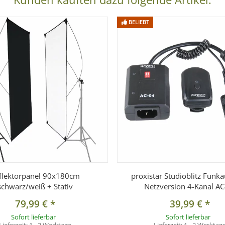
BELIEBT
flektorpanel 90x180cm
proxistar Studioblitz Funka
schwarz/weiß + Stativ
Netzversion 4-Kanal AC
79,99 €
*
39,99 €
*
Sofort lieferbar
Sofort lieferbar
Lieferzeit:
1 - 2 Werktage
Lieferzeit:
1 - 2 Werktag