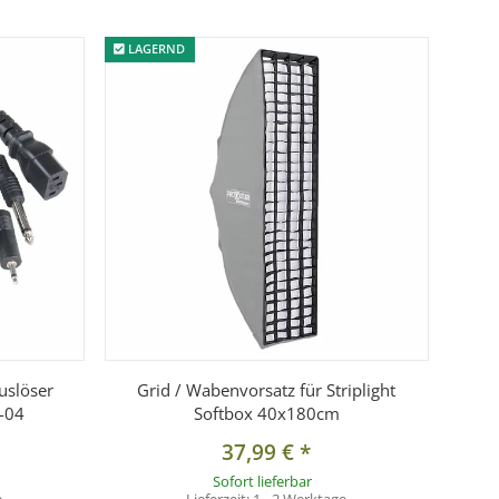
LAGERND
uslöser
Grid / Wabenvorsatz für Striplight
-04
Softbox 40x180cm
37,99 €
*
Sofort lieferbar
e
Lieferzeit:
1 - 2 Werktage