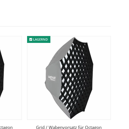
LAGERND
Octagon
Grid / Wabenvorsatz für Octagon