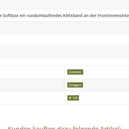
die Softbox ein rundumlaufendes Klettband an der Frontinnenseite
Zubehör
Octagon
Ø 120
Kunden kauften dazu folgende Artikel: