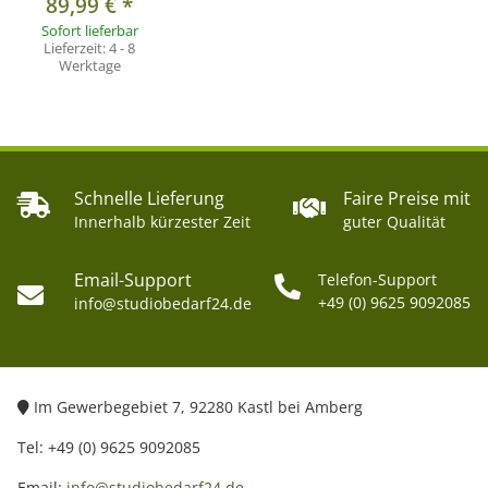
89,99 €
*
Sofort lieferbar
Lieferzeit:
4 - 8
Werktage
Schnelle Lieferung
Faire Preise mit
Innerhalb kürzester Zeit
guter Qualität
Email-Support
Telefon-Support
+49 (0) 9625 9092085
info@studiobedarf24.de
Im Gewerbegebiet 7, 92280 Kastl bei Amberg
Tel: +49 (0) 9625 9092085
Email:
info@studiobedarf24.de