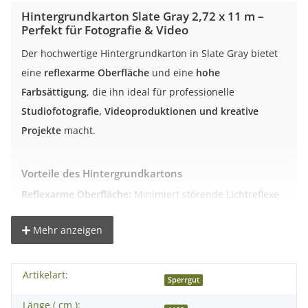
Hintergrundkarton Slate Gray 2,72 x 11 m –
Perfekt für Fotografie & Video
Der hochwertige Hintergrundkarton in Slate Gray bietet
eine
reflexarme Oberfläche
und eine
hohe
Farbsättigung
, die ihn ideal für professionelle
Studiofotografie, Videoproduktionen und kreative
Projekte
macht.
Vorteile des Hintergrundkartons
Reflexarme Oberfläche:
Minimiert störende Lichtreflexe.
Kräftige, satte Farbe:
Perfekt für professionelle
Aufnahmen.
Mehr anzeigen
Robustes Material:
Hergestellt aus 145 g/m² starkem
Karton.
Artikelart:
Sperrgut
Vielseitig einsetzbar:
Geeignet für Studio, Video,
Werbung und kreative Arbeiten.
Länge ( cm ):