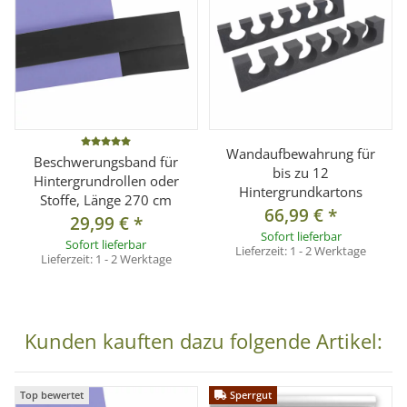
Material:
Hochwertiger Karton (145 g/m²)
Größe:
2,72 x 11 m
Gewicht:
ca. 6,35 kg
Pappkern-Innendurchmesser:
ca. 54 mm
Farbbeständigkeit:
Der Hintergrundkarton ist für den
Studioeinsatz optimiert und bietet eine hohe
Farbstabilität.
Wandaufbewahrung für
Beschwerungsband für
bis zu 12
Hintergrundrollen oder
Hintergrundkartons
Stoffe, Länge 270 cm
Lieferumfang
66,99 €
*
29,99 €
*
1x Hintergrundkarton Slate Gray (2,72 x 11 m)
Sofort lieferbar
Sofort lieferbar
Lieferzeit:
1 - 2 Werktage
Lieferzeit:
1 - 2 Werktage
Kunden kauften dazu folgende Artikel:
Top bewertet
Sperrgut