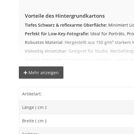
Vorteile des Hintergrundkartons
Tiefes Schwarz & reflexarme Oberfläche:
Minimiert Lic
Perfekt für Low-Key-Fotografie:
Ideal für Porträts, Pr
Robustes Material:
Hergestellt aus 150 g/m² starkem K
Vielseitig einsetzbar:
Geeignet für Studio, Werbefotog
Stabiler Pappkern:
Erleichtert das Abrollen und die B
Mehr anzeigen
Wichtige Hinweise zur Farbdarstellung
Wir versuchen, die Farben bestmöglich darzustellen. 
Artikelart:
Länge ( cm ):
Hinweise zur Lieferung
Dieser Artikel wird
nur auf das deutsche Festland
geli
Breite ( cm ):