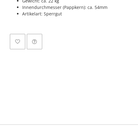
Gewicht: ca. 22 kg
Innendurchmesser (Pappkern): ca. 54mm
Artikelart: Sperrgut
L