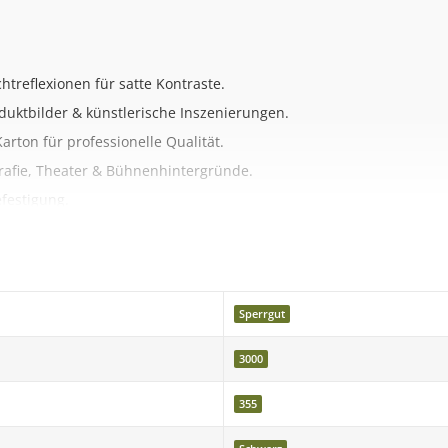
htreflexionen für satte Kontraste.
oduktbilder & künstlerische Inszenierungen.
arton für professionelle Qualität.
rafie, Theater & Bühnenhintergründe.
efestigung.
Bitte beachten Sie, dass leichte Abweichungen durch Monitoreinste
Sperrgut
3000
efert. Kein Versand ins Ausland oder auf deutsche Inseln. Die Liefe
355