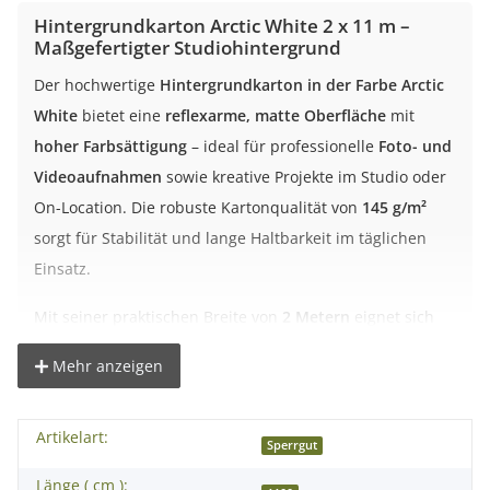
Hintergrundkarton Arctic White 2 x 11 m –
Maßgefertigter Studiohintergrund
Der hochwertige
Hintergrundkarton in der Farbe Arctic
White
bietet eine
reflexarme, matte Oberfläche
mit
hoher Farbsättigung
– ideal für professionelle
Foto- und
Videoaufnahmen
sowie kreative Projekte im Studio oder
On-Location. Die robuste Kartonqualität von
145 g/m²
sorgt für Stabilität und lange Haltbarkeit im täglichen
Einsatz.
Mit seiner praktischen Breite von
2 Metern
eignet sich
dieser Hintergrund perfekt für Porträts, kleinere Sets
Mehr anzeigen
oder Produktaufnahmen. Die Oberfläche ist farbecht,
homogen und frei von optischen Aufhellern.
Artikelart:
Sperrgut
Vorteile des Hintergrundkartons
Länge ( cm ):