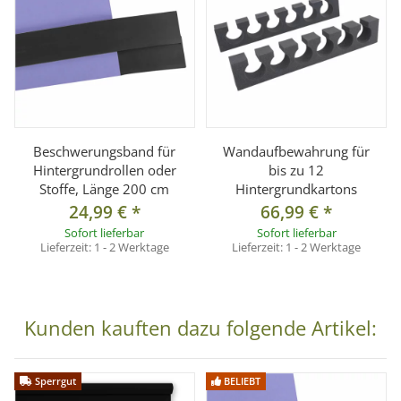
Versand auf Inseln oder ins Ausland. Die Zustellung
erfolgt per Spedition.
Nachnahme ist nicht möglich.
Wichtiger Hinweis zur Sonderanfertigung
Dieser Artikel wird
auf ein festes Maß von 2 × 11 m
angefertigt
und gilt als
Sonderanfertigung gemäß § 312g
Abs. 2 Nr. 1 BGB.
Beschwerungsband für
Wandaufbewahrung für
Ein Widerruf oder Umtausch ist nach Bestellung
Hintergrundrollen oder
bis zu 12
Stoffe, Länge 200 cm
Hintergrundkartons
ausgeschlossen.
24,99 €
*
66,99 €
*
Sofort lieferbar
Sofort lieferbar
Lieferzeit:
1 - 2 Werktage
Lieferzeit:
1 - 2 Werktage
Technische Daten
Modell:
Hintergrundkarton Arctic White
Material:
Hochwertiger Karton (145 g/m²)
Kunden kauften dazu folgende Artikel:
Breite:
2 m
Länge:
11 m
Gewicht:
ca. 4,5 kg
Sperrgut
BELIEBT