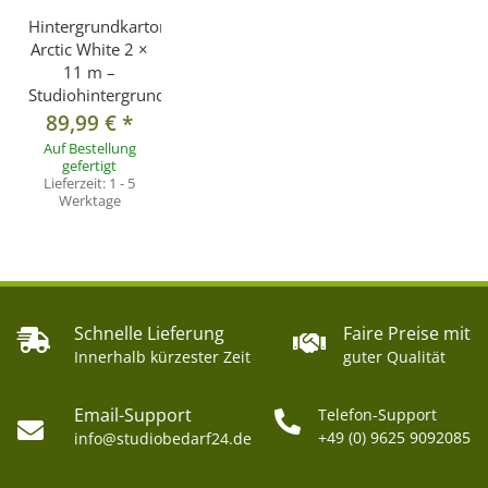
Hintergrundkarton
Arctic White 2 ×
11 m –
Studiohintergrund
89,99 €
*
Auf Bestellung
gefertigt
Lieferzeit:
1 - 5
Werktage
Schnelle Lieferung
Faire Preise mit
Innerhalb kürzester Zeit
guter Qualität
Email-Support
Telefon-Support
+49 (0) 9625 9092085
info@studiobedarf24.de