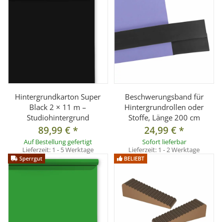
Pappkern-Innendurchmesser:
ca. 54 mm
Oberfläche:
Matt, reflexarm
Farbe:
Arctic White
Lieferumfang
1 × Hintergrundkarton Arctic White (2 × 11 m,
Sonderanfertigung)
Hintergrundkarton Super
Beschwerungsband für
Black 2 × 11 m –
Hintergrundrollen oder
Studiohintergrund
Stoffe, Länge 200 cm
89,99 €
*
24,99 €
*
Auf Bestellung gefertigt
Sofort lieferbar
Lieferzeit:
1 - 5 Werktage
Lieferzeit:
1 - 2 Werktage
Sperrgut
BELIEBT