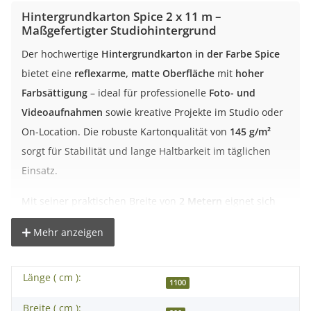
Hintergrundkarton Spice 2 x 11 m –
Maßgefertigter Studiohintergrund
Der hochwertige
Hintergrundkarton in der Farbe Spice
bietet eine
reflexarme, matte Oberfläche
mit
hoher
Farbsättigung
– ideal für professionelle
Foto- und
Videoaufnahmen
sowie kreative Projekte im Studio oder
On-Location. Die robuste Kartonqualität von
145 g/m²
sorgt für Stabilität und lange Haltbarkeit im täglichen
Einsatz.
Mit seiner praktischen Breite von
2 Metern
eignet sich
dieser Hintergrund perfekt für Porträts, kleinere Sets
Mehr anzeigen
oder Produktaufnahmen. Die Oberfläche ist farbecht,
homogen und frei von optischen Aufhellern.
Länge ( cm ):
1100
Vorteile des Hintergrundkartons
Breite ( cm ):