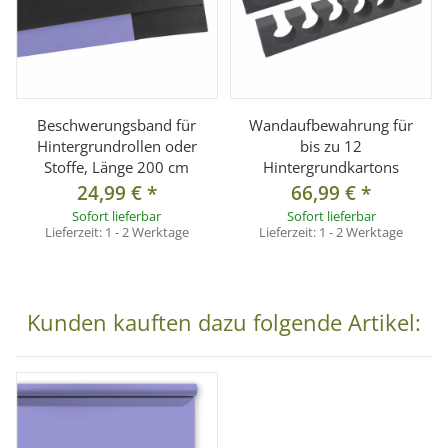
Versand auf Inseln oder ins Ausland. Die Zustellung
erfolgt per Spedition.
Nachnahme ist nicht möglich.
Wichtiger Hinweis zur Sonderanfertigung
Dieser Artikel wird
auf ein festes Maß von 2 × 11 m
Beschwerungsband für
Wandaufbewahrung für
angefertigt
und gilt als
Sonderanfertigung gemäß § 312g
Hintergrundrollen oder
bis zu 12
Abs. 2 Nr. 1 BGB.
Stoffe, Länge 200 cm
Hintergrundkartons
Ein Widerruf oder Umtausch ist nach Bestellung
24,99 €
*
66,99 €
*
Sofort lieferbar
Sofort lieferbar
ausgeschlossen.
Lieferzeit:
1 - 2 Werktage
Lieferzeit:
1 - 2 Werktage
Technische Daten
Modell:
Hintergrundkarton Spice
Kunden kauften dazu folgende Artikel:
Material:
Hochwertiger Karton (145 g/m²)
Breite:
2 m
Länge:
11 m
Gewicht:
ca. 4,5 kg