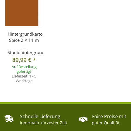
Hintergrundkarton
Spice 2 × 11 m
–
Studiohintergrund
89,99 €
*
Auf Bestellung
gefertigt
Lieferzeit:
1 - 5
Werktage
Schnelle Lieferung
Faire Preise mit
Innerhalb kürzester Zeit
guter Qualität