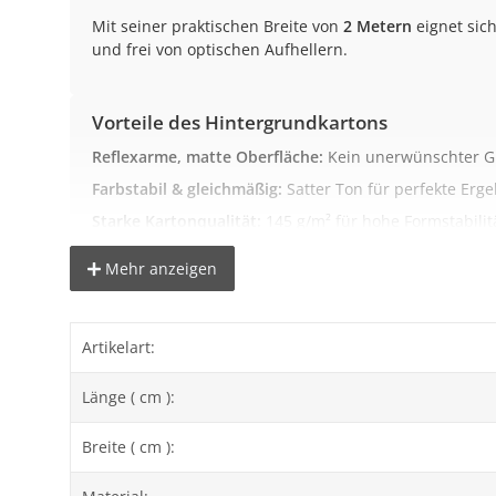
Mit seiner praktischen Breite von
2 Metern
eignet sich
und frei von optischen Aufhellern.
Vorteile des Hintergrundkartons
Reflexarme, matte Oberfläche:
Kein unerwünschter G
Farbstabil & gleichmäßig:
Satter Ton für perfekte Erg
Starke Kartonqualität:
145 g/m² für hohe Formstabilit
Gerollte Lieferung:
Auf stabilem Pappkern (Ø 54 mm)
Mehr anzeigen
Fertigmaß 2 × 11 m:
Ideal für Studio und mobiles Set
Artikelart:
Wichtige Hinweise zur Farbdarstellung
Wir bemühen uns, die Farben so realitätsnah wie mög
Länge ( cm ):
vom Originalton abweichen.
Breite ( cm ):
Hinweise zur Lieferung
Lieferung nur innerhalb des deutschen Festlands.
Kei