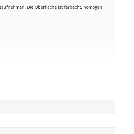
uktaufnahmen. Die Oberfläche ist farbecht, homogen
nach Monitoreinstellung und Beleuchtung leicht
Spedition.
Nachnahme ist nicht möglich.