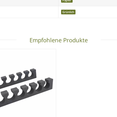
Papier
Grünlich
gefertigt
und gilt als
Sonderanfertigung gemäß § 312g Abs. 2 Nr. 
eschlossen.
Empfohlene Produkte