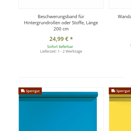
Lieferumfang
1 × Hintergrundkarton Apple (2 × 11 m, Sonderanfert
Beschwerungsband für
Wanda
Hintergrundrollen oder Stoffe, Länge
200 cm
24,99 €
*
Sofort lieferbar
Lieferzeit:
1 - 2 Werktage
Sperrgut
Sperrgut