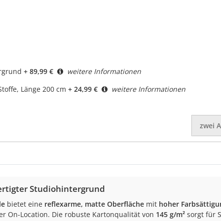
ergrund
+ 89,99 €
weitere Informationen
toffe, Länge 200 cm
+ 24,99 €
weitere Informationen
zwei
A
rtigter Studiohintergrund
le
bietet eine
reflexarme, matte Oberfläche
mit
hoher Farbsättigu
er On-Location. Die robuste Kartonqualität von
145 g/m²
sorgt für S