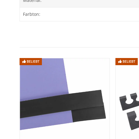
Material:
Wichtiger Hinweis zur Sonderanfertigung
Farbton:
Dieser Artikel wird
auf ein festes Maß von 2 × 11 m an
Ein Widerruf oder Umtausch ist nach Bestellung ausg
Technische Daten
Modell:
Hintergrundkarton Apple
BELIEBT
BELIEBT
Material:
Hochwertiger Karton (145 g/m²)
Breite:
2 m
Länge:
11 m
Gewicht:
ca. 4,5 kg
Pappkern-Innendurchmesser:
ca. 54 mm
Oberfläche:
Matt, reflexarm
Farbe:
Apple