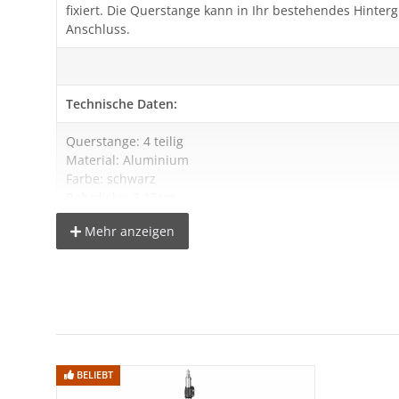
fixiert. Die Querstange kann in Ihr bestehendes Hinter
Anschluss.
Technische Daten:
Querstange: 4 teilig
Material: Aluminium
Farbe: schwarz
Rohrdicke: 3,15cm
mögliche Breiten: 210cm / 315cm oder 420cm
Mehr anzeigen
Gewicht: ca. 1,45kg
Lieferumfang:
4-teilige Querstange bis 4,2 Meter Länge
BELIEBT