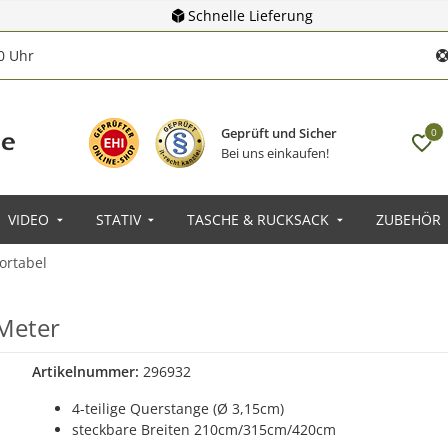
Schnelle Lieferung
00 Uhr
Geprüft und Sicher
0
Bei uns einkaufen!
VIDEO
STATIV
TASCHE & RUCKSACK
ZUBEHÖR
ortabel
 Meter
Artikelnummer:
296932
4-teilige Querstange (Ø 3,15cm)
steckbare Breiten 210cm/315cm/420cm