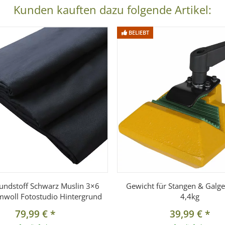
Kunden kauften dazu folgende Artikel:
BELIEBT
undstoff Schwarz Muslin 3×6
Gewicht für Stangen & Galge
woll Fotostudio Hintergrund
4,4kg
79,99 €
*
39,99 €
*