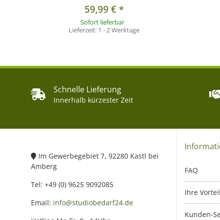
59,99 €
*
Sofort lieferbar
Lieferzeit:
1 - 2 Werktage
Schnelle Lieferung
Innerhalb kürzester Zeit
Informat
Im Gewerbegebiet 7, 92280 Kastl bei
Amberg
FAQ
Tel: +49 (0) 9625 9092085
Ihre Vortei
Email:
info@studiobedarf24.de
Kunden-Se