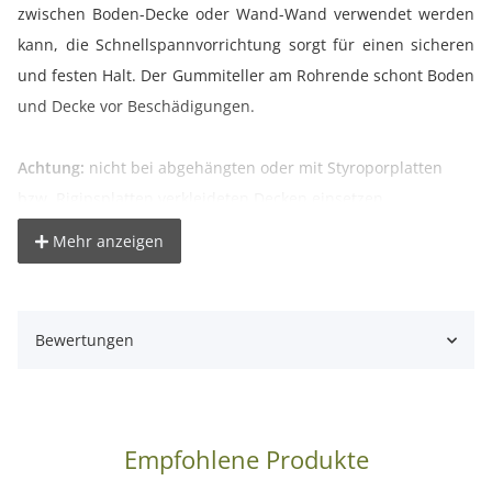
zwischen Boden-Decke oder Wand-Wand verwendet werden
kann, die Schnellspannvorrichtung sorgt für einen sicheren
und festen Halt. Der Gummiteller am Rohrende schont Boden
und Decke vor Beschädigungen.
Achtung:
nicht bei abgehängten oder mit Styroporplatten
bzw. Rigipsplatten verkleideten Decken einsetzen.
Mehr anzeigen
° stufenlos ausziehbar von ca. 150-350cm
° mit Schnellspannvorrichtung
° Auszugsrohr Ø 4cm, Fußrohr Ø 4,5cm
Bewertungen
° Gewicht: ca. 3,5kg
° vielseitig einsetzbar, z.B. als Haltevorrichtung für Lampen,
Hintergründe usw.
Empfohlene Produkte
Lieferumfang: