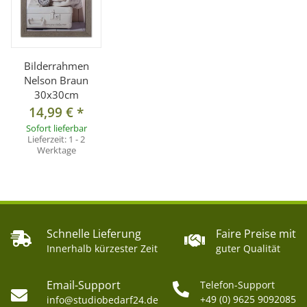
Bilderrahmen
Nelson Braun
30x30cm
14,99 €
*
Sofort lieferbar
Lieferzeit:
1 - 2
Werktage
Schnelle Lieferung
Faire Preise mit
Innerhalb kürzester Zeit
guter Qualität
Email-Support
Telefon-Support
+49 (0) 9625 9092085
info@studiobedarf24.de