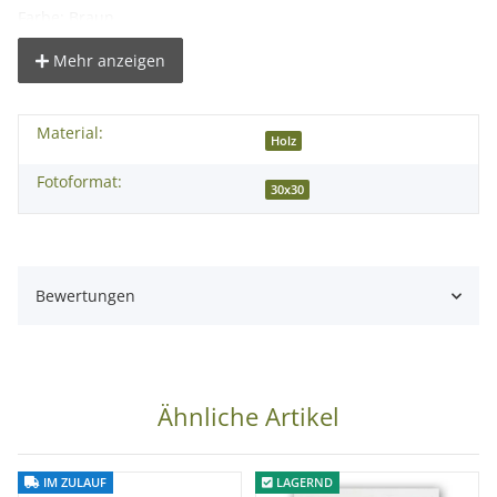
Farbe: Braun
Material: Holz
Mehr anzeigen
Anzahl der Bilder: 1
Material:
Lieferumfang:
Holz
1x Bilderrahmen Nelson Braun 30x30cm
Fotoformat:
30x30
Bewertungen
Ähnliche Artikel
IM ZULAUF
LAGERND