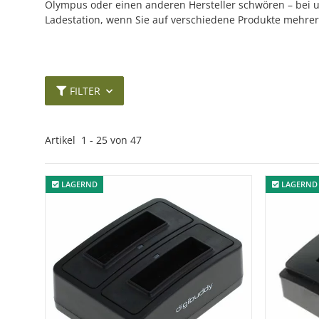
Olympus oder einen anderen Hersteller schwören – bei un
Ladestation, wenn Sie auf verschiedene Produkte mehrerer
FILTER
Artikel
1
-
47
von
47
LAGERND
LAGERND
LAGERND
LAGERND