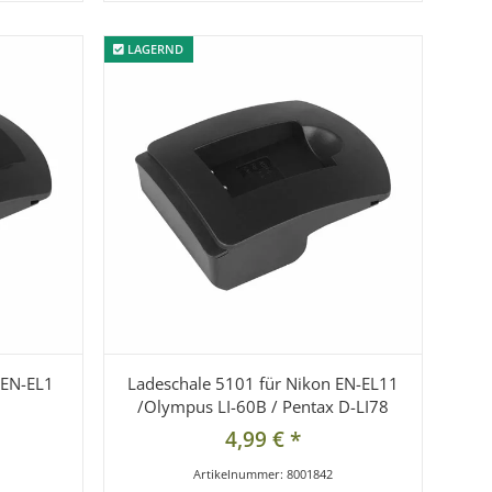
LAGERND
LAGERND
 EN-EL1
Ladeschale 5101 für Nikon EN-EL11
/Olympus LI-60B / Pentax D-LI78
4,99 €
*
Artikelnummer:
8001842