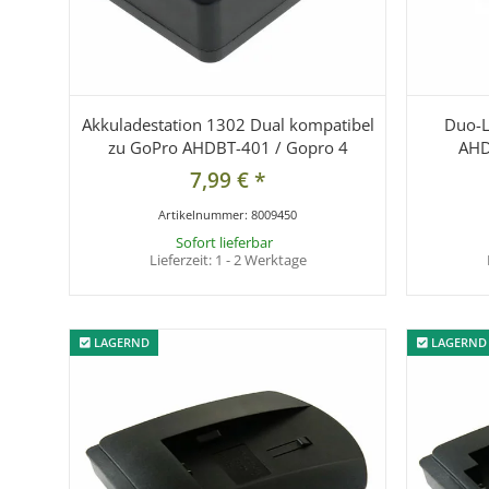
Akkuladestation 1302 Dual kompatibel
Duo-L
zu GoPro AHDBT-401 / Gopro 4
AHD
7,99 €
*
Artikelnummer:
8009450
Sofort lieferbar
Lieferzeit:
1 - 2 Werktage
LAGERND
LAGERND
LAGERND
LAGERND