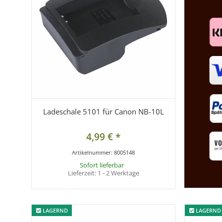
Ladeschale 5101 für Canon NB-10L
4,99 €
*
Artikelnummer:
8005148
Sofort lieferbar
Lieferzeit:
1 - 2 Werktage
LAGERND
LAGERND
LAGERND
LAGERND