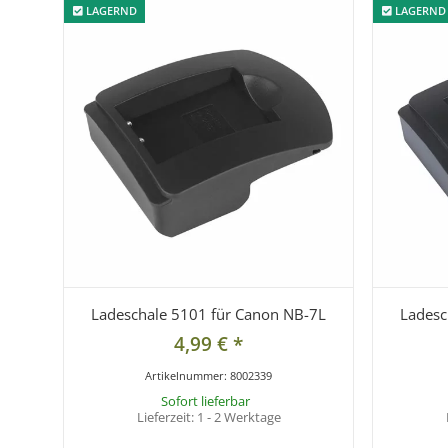
LAGERND
LAGERND
LAGERND
LAGERND
Ladeschale 5101 für Canon NB-7L
Ladesc
4,99 €
*
Artikelnummer:
8002339
Sofort lieferbar
Lieferzeit:
1 - 2 Werktage