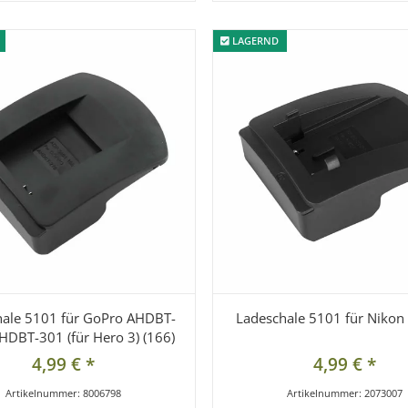
LAGERND
LAGERND
hale 5101 für GoPro AHDBT-
Ladeschale 5101 für Nikon
HDBT-301 (für Hero 3) (166)
4,99 €
*
4,99 €
*
Artikelnummer:
8006798
Artikelnummer:
2073007