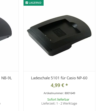
LAGERND
LAGERND
n NB-9L
Ladeschale 5101 für Casio NP-60
4,99 €
*
Artikelnummer:
8001649
Sofort lieferbar
e
Lieferzeit:
1 - 2 Werktage