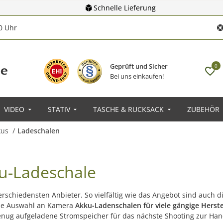
Schnelle Lieferung
00 Uhr
Geprüft und Sicher
0
Bei uns einkaufen!
VIDEO
STATIV
TASCHE & RUCKSACK
ZUBEHÖR
kus
Ladeschalen
ku-Ladeschale
erschiedensten Anbieter. So vielfältig wie das Angebot sind auch 
roße Auswahl an Kamera
Akku-Ladenschalen für viele gängige Herst
enug aufgeladene Stromspeicher für das nächste Shooting zur Hand