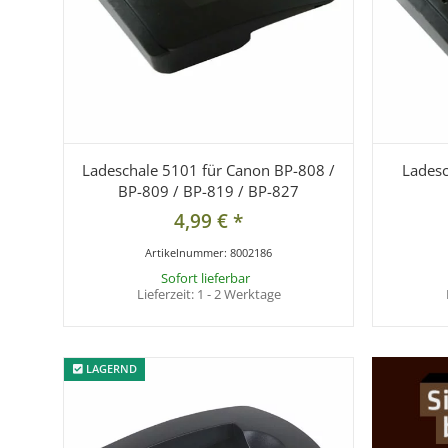
Ladeschale 5101 für Canon BP-808 /
Ladesc
BP-809 / BP-819 / BP-827
4,99 €
*
Artikelnummer:
8002186
Sofort lieferbar
Lieferzeit:
1 - 2 Werktage
LAGERND
LAGERND