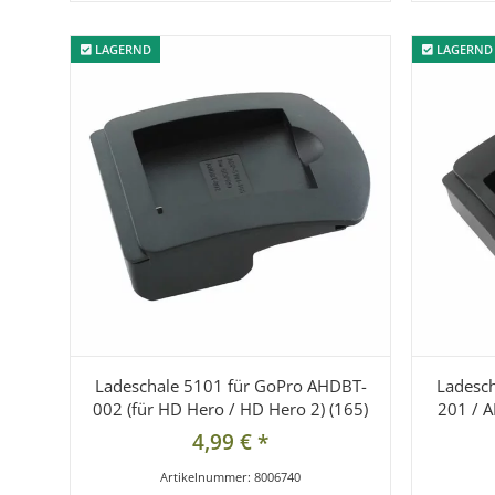
LAGERND
LAGERND
LAGERND
LAGERND
Ladeschale 5101 für GoPro AHDBT-
Ladesc
002 (für HD Hero / HD Hero 2) (165)
201 / A
4,99 €
*
Artikelnummer:
8006740