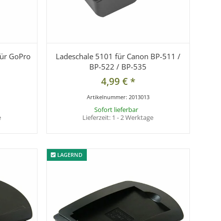
für GoPro
Ladeschale 5101 für Canon BP-511 /
BP-522 / BP-535
4,99 €
*
Artikelnummer:
2013013
Sofort lieferbar
e
Lieferzeit:
1 - 2 Werktage
LAGERND
LAGERND