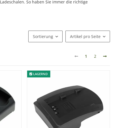
Ladeschalen. So haben Sie immer die richtige
Sortierung
Artikel pro Seite
1
2
LAGERND
LAGERND