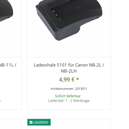
NB-11L /
Ladeschale 5101 für Canon NB-2L /
NB-2LH
4,99 €
*
Artikelnummer:
2013011
Sofort lieferbar
e
Lieferzeit:
1 - 2 Werktage
LAGERND
LAGERND