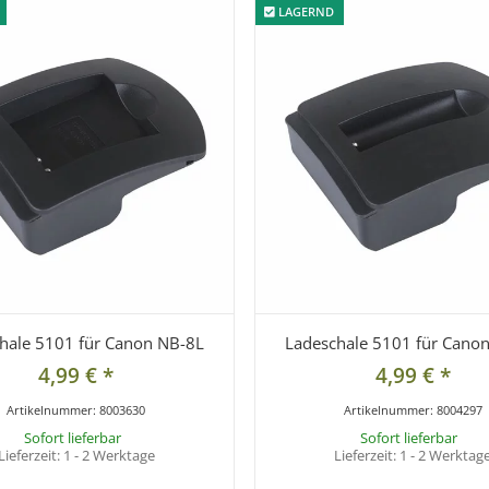
LAGERND
LAGERND
hale 5101 für Canon NB-8L
Ladeschale 5101 für Cano
4,99 €
*
4,99 €
*
Artikelnummer:
8003630
Artikelnummer:
8004297
Sofort lieferbar
Sofort lieferbar
Lieferzeit:
1 - 2 Werktage
Lieferzeit:
1 - 2 Werktag