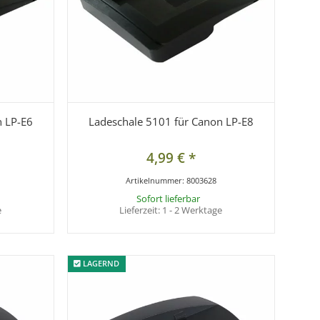
n LP-E6
Ladeschale 5101 für Canon LP-E8
4,99 €
*
Artikelnummer:
8003628
Sofort lieferbar
e
Lieferzeit:
1 - 2 Werktage
LAGERND
LAGERND