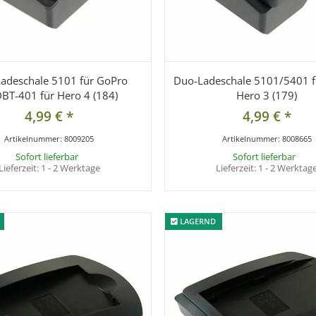
adeschale 5101 für GoPro
Duo-Ladeschale 5101/5401 
BT-401 für Hero 4 (184)
Hero 3 (179)
4,99 €
*
4,99 €
*
Artikelnummer:
8009205
Artikelnummer:
8008665
Sofort lieferbar
Sofort lieferbar
Lieferzeit:
1 - 2 Werktage
Lieferzeit:
1 - 2 Werktag
LAGERND
LAGERND