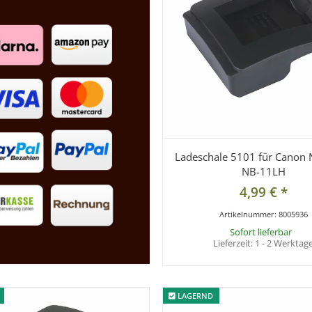
Ladeschale 5101 für Canon 
NB-11LH
4,99 €
*
Artikelnummer:
8005936
Sofort lieferbar
Lieferzeit:
1 - 2 Werktag
LAGERND
LAGERND