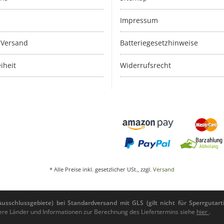
Impressum
 Versand
Batteriegesetzhinweise
iheit
Widerrufsrecht
* Alle Preise inkl. gesetzlicher USt., zzgl.
Versand
sschlussgebiete) bei Standardversand mit GLS (gilt nicht für Sperrgutarti
andere Länder und Informationen zur Berechnung des Liefertermins siehe
hier
.