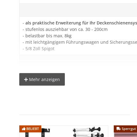
-
als praktische Erweiterung für Ihr Deckenschienensy
- stufenlos ausziehbar von ca. 30 - 200cm
- belastbar bis max. 8kg
- mit leichtgängigem Führungswagen und Sicherungsse
- 5/8 Zoll Spigot
Lieferumfang:
Mehr anzeigen
1x Schere (Pantograph)
1x Führungswagen
1x 5/8 Zoll Spigot
1x Sicherungsstahlseil
BELIEBT
Sperrgut