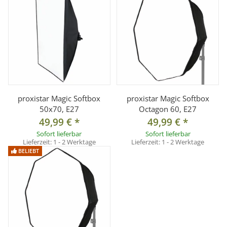
Abmessungen: L x Ø: ca. 130 x 120 mm
Gewicht: ca. 250g
Farbtemperatur Bi-Color: stufenlos 3200-5500K oder
voreingestellt 3200, 4000, 5500° Kelvin
Betriebsspannung: 100 - 250V AC
Stromverbrauch: 60
Farbwiedergabeindex: Ra>95
proxistar Magic Softbox
proxistar Magic Softbox
Lumen: 3980
50x70, E27
Octagon 60, E27
Abstrahlwinkel: >120°
49,99 €
*
49,99 €
*
Anschluss: E27
Sofort lieferbar
Sofort lieferbar
Lieferzeit:
1 - 2 Werktage
Lieferzeit:
1 - 2 Werktage
mittlere Lebensdauer: ca. 50.000 Std. (Herstellerangabe)
BELIEBT
integrierter Lüfter: Nein
Dimmbar: Ja
Anwendungsbereich: Nur zum Gebrauch in geschlossenen
Räumen
Stromversorgung Fernbedienung: 2x AAA 1,5V Batterien