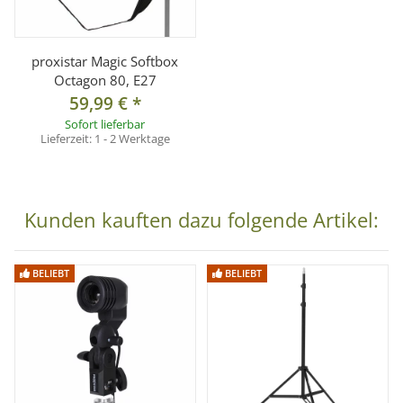
(nicht im Lieferumfang)
Hinweis:
Unsere Produkte sind speziell für den Foto- und
proxistar Magic Softbox
Octagon 80, E27
Videobedarf der Bildaufnahme entwickelt und nicht
59,99 €
*
für Beleuchtungszwecke im Haushaltsbereich geeignet.
Sofort lieferbar
Lieferzeit:
1 - 2 Werktage
Lieferumfang:
1x LED Leuchtmittel 60W
1x Fernbedienung
Kunden kauften dazu folgende Artikel:
BELIEBT
BELIEBT