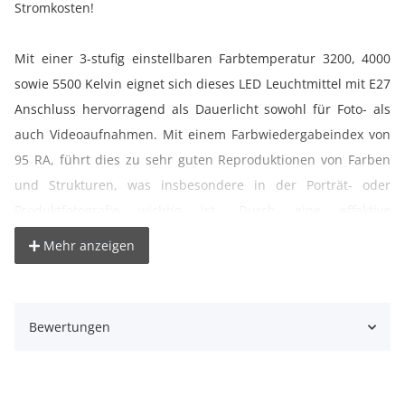
Stromkosten!
Mit einer 3-stufig einstellbaren Farbtemperatur 3200, 4000
sowie 5500 Kelvin eignet sich dieses LED Leuchtmittel mit E27
Anschluss hervorragend als Dauerlicht sowohl für Foto- als
auch Videoaufnahmen. Mit einem Farbwiedergabeindex von
95 RA, führt dies zu sehr guten Reproduktionen von Farben
und Strukturen, was insbesondere in der Porträt- oder
Produktfotografie wichtig ist. Durch eine effektive
Wärmeabführung ergibt sich im Dauerbetrieb nur eine
Mehr anzeigen
geringe Erwärmung des Leuchtmittels sodass es mit diversen
Lichtformern ohne Bedenken genutzt werden kann. Durch
die opalisierte Abdeckung erhalten Sie ein blendfreies
Bewertungen
homogenes Licht, bei dem Sie die einzelnen LED Beans nicht
sehen. Über die mitgelieferte Fernbedienung ist die
Steuerung kinderleicht. Die Reichweite beträgt 3-5 Metern