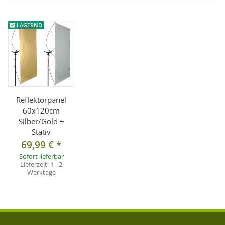
[2]
Beschreibung proxistar Lampenstativ PS-803
° max. Höhe 200 cm
LAGERND
° komfortable Verstellung durch Schnellverschlüsse
° Belastbarkeit bis 2,5 kg
° Material aus Aluminium
° 5/8" Spigot mit 1/4" Gewinde
° inkl. Transporttasche
Reflektorpanel
60x120cm
Silber/Gold +
Lieferumfang:
Stativ
1x proxistar Reflektorpanel 60x120 cm Silber/Gold
69,99 €
*
1x proxistar Lampenstativ PS-803, inkl. Tasche
Sofort lieferbar
Lieferzeit:
1 - 2
Werktage