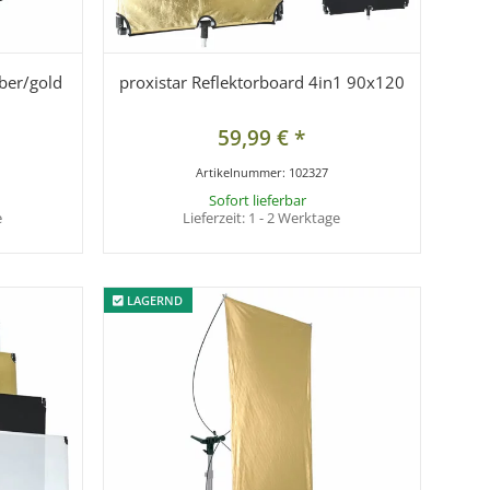
lber/gold
proxistar Reflektorboard 4in1 90x120
59,99 €
*
Artikelnummer:
102327
Sofort lieferbar
e
Lieferzeit:
1 - 2 Werktage
LAGERND
LAGERND