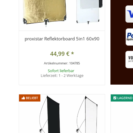
proxistar Reflektorboard 5in1 60x90
44,99 €
*
Artikelnummer:
104785
Sofort lieferbar
Lieferzeit:
1 - 2 Werktage
BELIEBT
BELIEBT
LAGERND
LAGERND