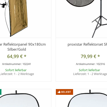
ar Reflektorpanel 90x180cm
proxistar Reflektorset S
Silber/Gold
64,99 €
*
79,99 €
*
Artikelnummer:
102241
Artikelnummer:
102316
Sofort lieferbar
Sofort lieferbar
Lieferzeit:
1 - 2 Werktage
Lieferzeit:
1 - 2 Werktag
BELIEBT
BELIEBT