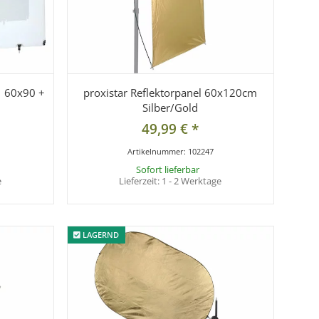
1 60x90 +
proxistar Reflektorpanel 60x120cm
Silber/Gold
49,99 €
*
Artikelnummer:
102247
Sofort lieferbar
e
Lieferzeit:
1 - 2 Werktage
LAGERND
LAGERND