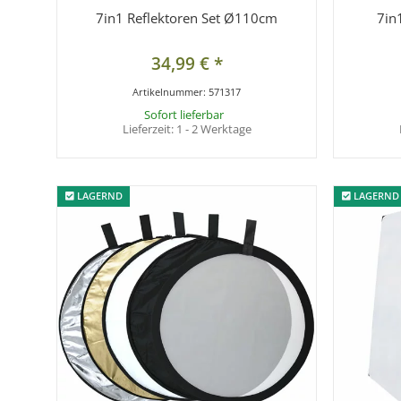
7in1 Reflektoren Set Ø110cm
7in
34,99 €
*
Artikelnummer:
571317
Sofort lieferbar
Lieferzeit:
1 - 2 Werktage
LAGERND
LAGERND
LAGERND
LAGERND