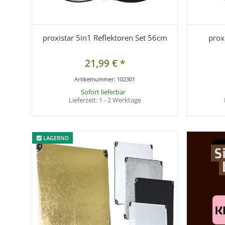
proxistar 5in1 Reflektoren Set 56cm
prox
21,99 €
*
Artikelnummer:
102301
Sofort lieferbar
Lieferzeit:
1 - 2 Werktage
LAGERND
LAGERND