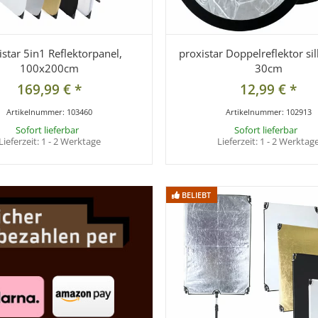
istar 5in1 Reflektorpanel,
proxistar Doppelreflektor si
100x200cm
30cm
169,99 €
*
12,99 €
*
Artikelnummer:
103460
Artikelnummer:
102913
Sofort lieferbar
Sofort lieferbar
Lieferzeit:
1 - 2 Werktage
Lieferzeit:
1 - 2 Werktag
BELIEBT
BELIEBT