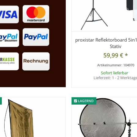
proxistar Reflektorboard 5in
Stativ
59,99 €
*
Artikelnummer:
104970
Sofort lieferbar
Lieferzeit:
1 - 2 Werktag
LAGERND
LAGERND