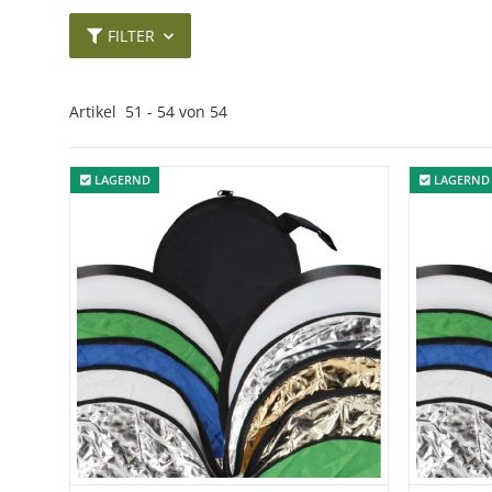
FILTER
Artikel
51
-
54
von
54
LAGERND
LAGERND
LAGERND
LAGERND