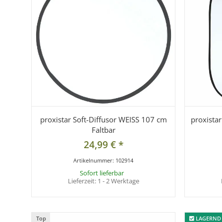
proxistar Soft-Diffusor WEISS 107 cm
proxista
Faltbar
24,99 €
*
Artikelnummer:
102914
Sofort lieferbar
Lieferzeit:
1 - 2 Werktage
Top
Top
LAGERND
LAGERND