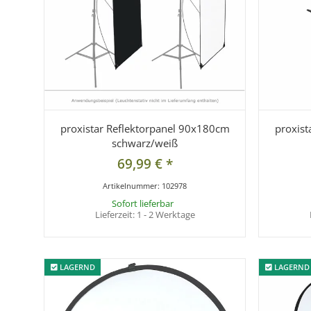
proxistar Reflektorpanel 90x180cm
proxist
schwarz/weiß
69,99 €
*
Artikelnummer:
102978
Sofort lieferbar
Lieferzeit:
1 - 2 Werktage
LAGERND
LAGERND
LAGERND
LAGERND