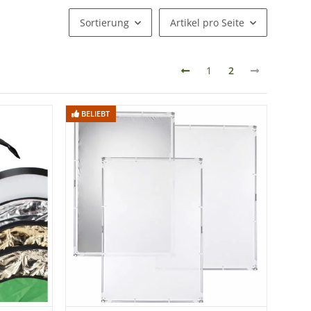
Sortierung
Artikel pro Seite
1
2
BELIEBT
BELIEBT