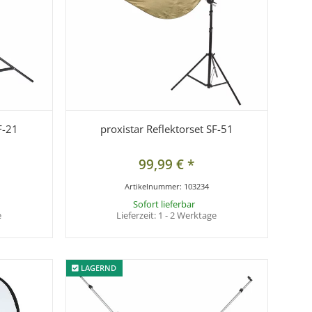
F-21
proxistar Reflektorset SF-51
99,99 €
*
Artikelnummer:
103234
Sofort lieferbar
e
Lieferzeit:
1 - 2 Werktage
LAGERND
LAGERND