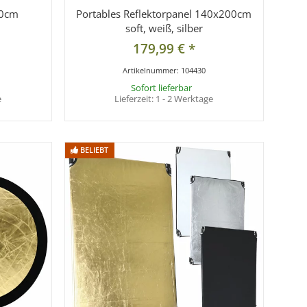
80cm
Portables Reflektorpanel 140x200cm
soft, weiß, silber
179,99 €
*
Artikelnummer:
104430
Sofort lieferbar
e
Lieferzeit:
1 - 2 Werktage
BELIEBT
BELIEBT