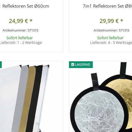
1 Reflektoren Set Ø60cm
7in1 Reflektoren Set Ø
24,99 €
*
29,99 €
*
Artikelnummer:
571315
Artikelnummer:
571316
Sofort lieferbar
Sofort lieferbar
Lieferzeit:
1 - 2 Werktage
Lieferzeit:
4 - 5 Werktag
LAGERND
LAGERND