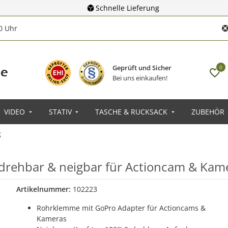
Schnelle Lieferung
00 Uhr
Geprüft und Sicher
0
Bei uns einkaufen!
VIDEO
STATIV
TASCHE & RUCKSACK
ZUBEHÖR
g
drehbar & neigbar für Actioncam & Kam
Artikelnummer:
102223
Rohrklemme mit GoPro Adapter für Actioncams &
Kameras