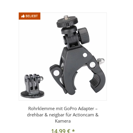
BELIEBT
Rohrklemme mit GoPro Adapter –
drehbar & neigbar für Actioncam &
Kamera
14,99 €
*