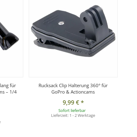
ng über die 1/4 Zoll Aufnahme
.
ibel mit Actioncams oder anderem Zubehör verwendet
lang für
Rucksack Clip Halterung 360° für
ms – 1/4
GoPro & Actioncams
9,99 €
*
Sofort lieferbar
Lieferzeit:
1 - 2 Werktage
e