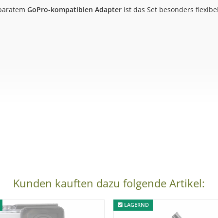
paratem
GoPro-kompatiblen Adapter
ist das Set besonders flexibel
Lenkern, Rohren oder Gestängen
. Zwei integrierte
Gummieinlagen
hnellspanner lässt sich die Klemme schnell montieren und zuver
Kunden kauften dazu folgende Artikel:
lemme
LAGERND