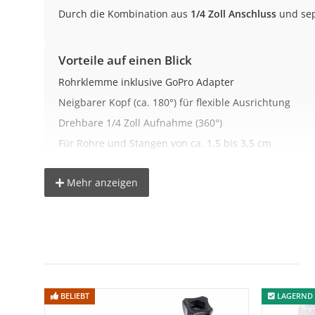
Durch die Kombination aus
1/4 Zoll Anschluss
und se
Vorteile auf einen Blick
Rohrklemme inklusive GoPro Adapter
Neigbarer Kopf (ca. 180°) für flexible Ausrichtung
Drehbare 1/4 Zoll Aufnahme (360°)
Für Rohre und Stangen von ca. 1,5 bis 3,5 cm
Mehr anzeigen
Stabile Befestigung an Rohren und Stangen
Die robuste Klemme sorgt für einen sicheren Halt an
die Oberfläche.
Durch die Kombination aus Schraubmechanismus und Sc
Flexible Ausrichtung ohne Verdrehen der K
BELIEBT
LAGERND