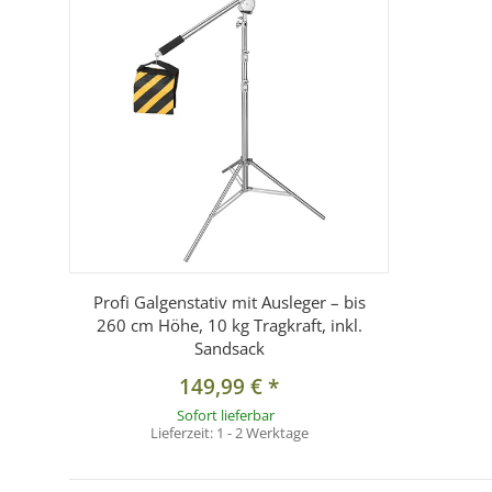
Gewicht: ca. 120 g
Gesamthöhe: ca. 13 cm
Material: Kunststoff / Metall
Lieferumfang
1x Rohrklemme
1x GoPro-kompatibler Adapter
Hinweis
Profi Galgenstativ mit Ausleger – bis
Abgebildetes Zubehör dient ausschließlich zur Verans
260 cm Höhe, 10 kg Tragkraft, inkl.
Sandsack
149,99 €
*
Sofort lieferbar
Lieferzeit:
1 - 2 Werktage