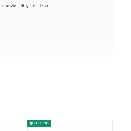
 und vielseitig einsetzbar.
verhindern ein Verrutschen und schützen gleichzeitig
lässig fixieren.
LAGERND