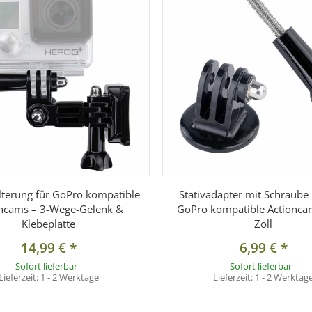
 in Position.
 ermöglicht eine
Neigung von bis zu ca. 180°
sowie eine
360° Drehu
e dass sich die Klemme selbst verdreht.
Pro-kompatibler Adapter
mitgeliefert. Dadurch kann das Set flex
lexible Montagen im Studio
.
lterung für GoPro kompatible
Stativadapter mit Schraube 
oncams – 3-Wege-Gelenk &
GoPro kompatible Actionca
Klebeplatte
Zoll
14,99 €
*
6,99 €
*
Sofort lieferbar
Sofort lieferbar
Lieferzeit:
1 - 2 Werktage
Lieferzeit:
1 - 2 Werktag