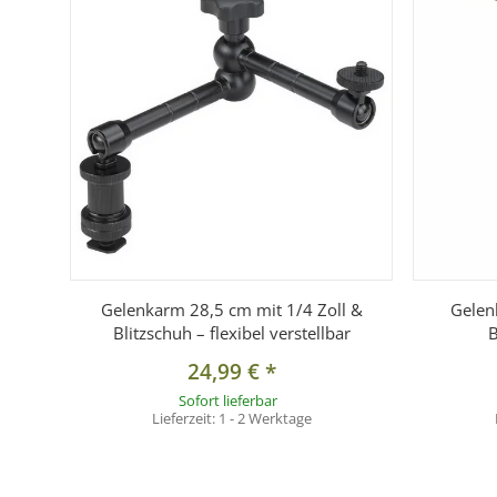
Technische Daten
Gesamtlänge:
ca. 18,5 cm
Gewicht:
ca. 190 g
Material:
Aluminium, Kunststoff
Rohrdurchmesser:
ca. 1,2 cm
Oben:
1/4 Zoll Schraube mit Konterring
Unten:
Mittenkontaktschuh (abnehmbar) ? 1/4 Zoll I
Empfohlene Nutzung:
leichte Zubehörteile
Gelenkarm 28,5 cm mit 1/4 Zoll &
Gelen
Tragfähigkeit:
bis ca. 2 kg (abhängig von Ausladung &
Blitzschuh – flexibel verstellbar
B
24,99 €
*
Lieferumfang
Sofort lieferbar
Lieferzeit:
1 - 2 Werktage
1× Gelenkarm 18,5 cm