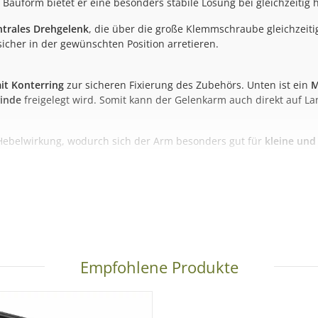
 Bauform bietet er eine besonders stabile Lösung bei gleichzeitig 
ntrales Drehgelenk
, die über die große Klemmschraube gleichzeitig
icher in der gewünschten Position arretieren.
it Konterring
zur sicheren Fixierung des Zubehörs. Unten ist ein
M
winde
freigelegt wird. Somit kann der Gelenkarm auch direkt auf L
 Hebelwirkung, wodurch sich der Arm besonders gut für
kleine und
Empfohlene Produkte