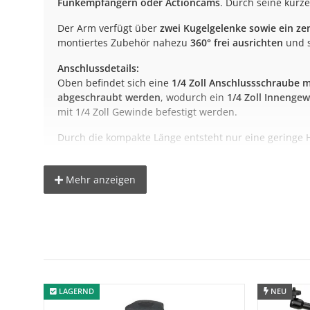
Funkempfängern oder Actioncams
. Durch seine kurze
Der Arm verfügt über
zwei Kugelgelenke sowie ein ze
montiertes Zubehör nahezu
360° frei ausrichten
und s
Anschlussdetails:
Oben befindet sich eine
1/4 Zoll Anschlussschraube m
abgeschraubt werden
, wodurch ein
1/4 Zoll Innenge
mit 1/4 Zoll Gewinde befestigt werden.
Durch die kompakte Länge entsteht nur eine geringe
Mehr anzeigen
Ihre Vorteile auf einen Blick
Kompakte Länge – 18,5 cm
Zwei Kugelgelenke + zentrales Drehgelenk
360° flexibel ausrichtbar
Oben 1/4" Schraube mit Konterring
Unten Blitzschuh – abnehmbar für 1/4" Innengewinde
LAGERND
NEU
Ideal für leichte LED-Leuchten, Mikrofone & Monitore