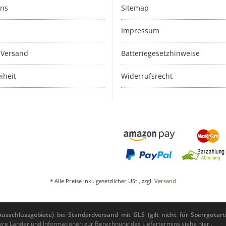
uns
Sitemap
Impressum
 Versand
Batteriegesetzhinweise
iheit
Widerrufsrecht
* Alle Preise inkl. gesetzlicher USt., zzgl.
Versand
sschlussgebiete) bei Standardversand mit GLS (gilt nicht für Sperrgutarti
andere Länder und Informationen zur Berechnung des Liefertermins siehe
hier
.