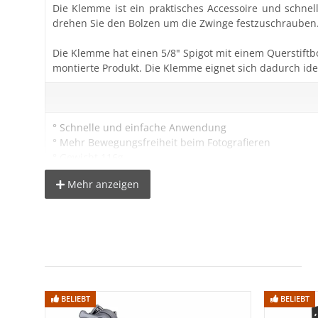
Die Klemme ist ein praktisches Accessoire und schne
drehen Sie den Bolzen um die Zwinge festzuschrauben
Die Klemme hat einen 5/8" Spigot mit einem Querstiftb
montierte Produkt. Die Klemme eignet sich dadurch idea
° Schnelle und einfache Anwendung
° Mehr Bewegungsfreiheit beim Fotografieren
° Gewicht 116g
° 5/8" Spigot 120mm lang
Mehr anzeigen
° Querstiftbolzen
° Sicherungsring
Lieferumfang:
1x Scheren Klemme mit 5/8 Zoll Spigot für abgehängte
BELIEBT
BELIEBT