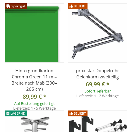
Sperrgut
BELIEBT
Hintergrundkarton
proxistar Doppelrohr
Chroma Green 11 m –
Gelenkarm zweiteilig
Breite nach Maß (200–
69,99 €
*
265 cm)
Sofort lieferbar
89,99 €
*
Lieferzeit:
1 - 2 Werktage
Auf Bestellung gefertigt
Lieferzeit:
1 - 5 Werktage
LAGERND
BELIEBT