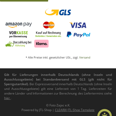
* Alle Preise inkl. gesetzlicher USt., zzgl.
Versand
Gilt für Lieferungen innerhalb Deutschlands (ohne Inseln und
Ausschlussgebiete) bei Standardversand mit GLS (gilt nicht für
Sperrgutartikel).
Bei Expressversand innerhalb Deutschlands (ohne Inseln
und Ausschlussgebiete) gilt eine Lieferzeit von 1 Tag. Lieferzeiten für
andere Länder und Informationen zur Berechnung des Liefertermins siehe
hier
.
© Foto Zajac e.K.
Powered by
JTL-Shop
|
CLEARIX JTL-Shop Template