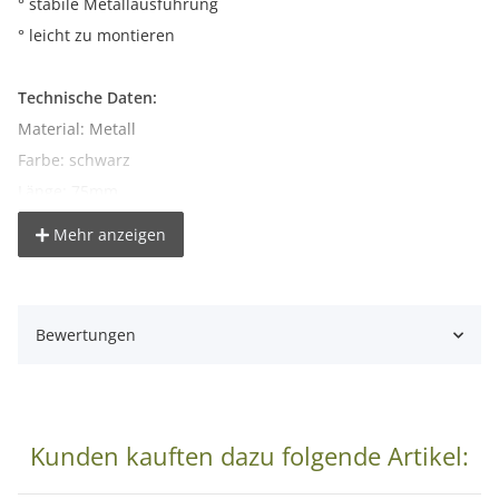
° stabile Metallausführung
° leicht zu montieren
Technische Daten:
Material: Metall
Farbe: schwarz
Länge: 75mm
Innendurchmesser: 16mm | 5/8 Spigot
Mehr anzeigen
Lieferumfang:
1x Kupplungsadapter Hülse
Bewertungen
Kunden kauften dazu folgende Artikel: