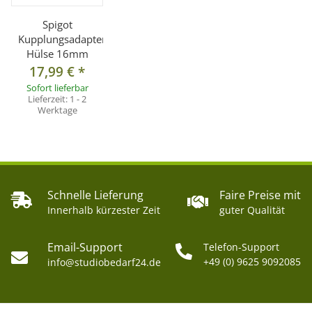
Spigot
Kupplungsadapter
Hülse 16mm
17,99 €
*
Sofort lieferbar
Lieferzeit:
1 - 2
Werktage
Schnelle Lieferung
Faire Preise mit
Innerhalb kürzester Zeit
guter Qualität
Email-Support
Telefon-Support
+49 (0) 9625 9092085
info@studiobedarf24.de