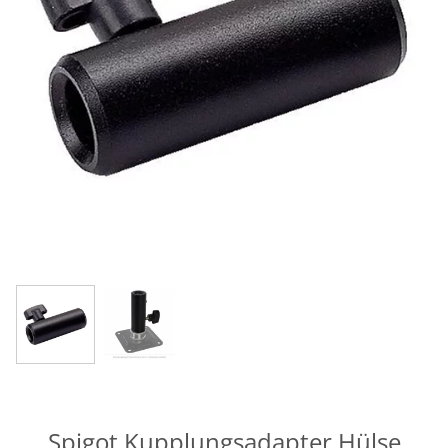
Spigot Kupplungsadapter Hülse