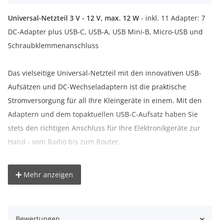
Universal-Netzteil 3 V - 12 V, max. 12 W
- inkl. 11 Adapter: 7
DC-Adapter plus USB-C, USB-A, USB Mini-B, Micro-USB und
Schraubklemmenanschluss
Das vielseitige Universal-Netzteil mit den innovativen USB-
Aufsätzen und DC-Wechseladaptern ist die praktische
Stromversorgung für all Ihre Kleingeräte in einem. Mit den
Adaptern und dem topaktuellen USB-C-Aufsatz haben Sie
stets den richtigen Anschluss für Ihre Elektronikgeräte zur
Hand - vom Radio bis zum Router.
- Netzteil mit variabler Spannung, perfekt als Ersatznetzteil
Mehr anzeigen
für Elektrogeräte wie TV Box, Router, LED-Streifen,
Videokamera, digitale Bilderrahmen, Dartscheibe, Babyphone
oder Spielzeug
Bewertungen