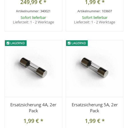
249,99 €
*
1,99 €
*
Artikelnummer:
340021
Artikelnummer:
103607
Sofort lieferbar
Sofort lieferbar
Lieferzeit:
1 - 2 Werktage
Lieferzeit:
1 - 2 Werktage
LAGERND
LAGERND
LAGERND
LAGERND
Ersatzsicherung 4A, 2er
Ersatzsicherung 5A, 2er
Pack
Pack
1,99 €
*
1,99 €
*