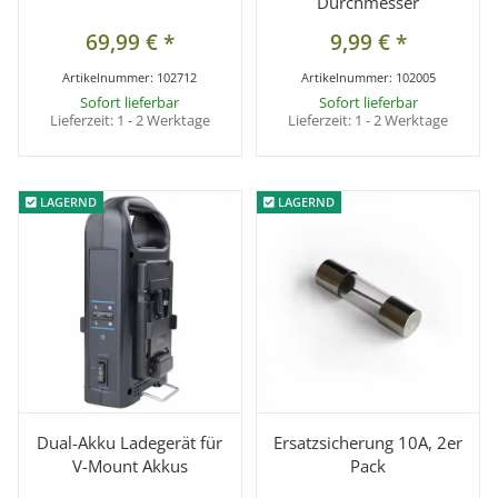
Durchmesser
69,99 €
*
9,99 €
*
Artikelnummer:
102712
Artikelnummer:
102005
Sofort lieferbar
Sofort lieferbar
Lieferzeit:
1 - 2 Werktage
Lieferzeit:
1 - 2 Werktage
LAGERND
LAGERND
LAGERND
LAGERND
Dual-Akku Ladegerät für
Ersatzsicherung 10A, 2er
V-Mount Akkus
Pack