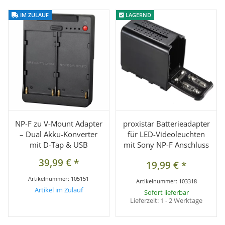
IM ZULAUF
IM ZULAUF
LAGERND
LAGERND
NP-F zu V-Mount Adapter
proxistar Batterieadapter
– Dual Akku-Konverter
für LED-Videoleuchten
mit D-Tap & USB
mit Sony NP-F Anschluss
39,99 €
*
19,99 €
*
Artikelnummer:
105151
Artikelnummer:
103318
Artikel im Zulauf
Sofort lieferbar
Lieferzeit:
1 - 2 Werktage