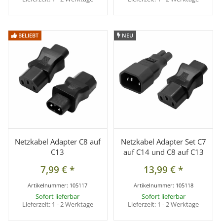
BELIEBT
BELIEBT
NEU
NEU
Netzkabel Adapter C8 auf
Netzkabel Adapter Set C7
C13
auf C14 und C8 auf C13
7,99 €
*
13,99 €
*
Artikelnummer:
105117
Artikelnummer:
105118
Sofort lieferbar
Sofort lieferbar
Lieferzeit:
1 - 2 Werktage
Lieferzeit:
1 - 2 Werktage