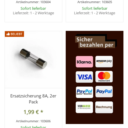
Artikelnummer:
103604
Artikelnummer:
103605
Sofort lieferbar
Sofort lieferbar
Lieferzeit:
1 - 2 Werktage
Lieferzeit:
1 - 2 Werktage
BELIEBT
BELIEBT
Ersatzsicherung 8A, 2er
Pack
1,99 €
*
Artikelnummer:
103606
Sofort lieferbar