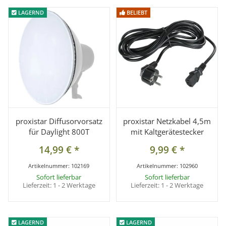
LAGERND
LAGERND
BELIEBT
BELIEBT
proxistar Diffusorvorsatz
proxistar Netzkabel 4,5m
für Daylight 800T
mit Kaltgerätestecker
14,99 €
*
9,99 €
*
Artikelnummer:
102169
Artikelnummer:
102960
Sofort lieferbar
Sofort lieferbar
Lieferzeit:
1 - 2 Werktage
Lieferzeit:
1 - 2 Werktage
LAGERND
LAGERND
LAGERND
LAGERND