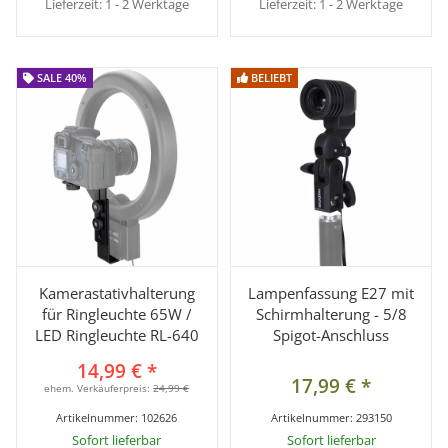
Lieferzeit:
1 - 2 Werktage
Lieferzeit:
1 - 2 Werktage
SALE 40%
SALE 40%
BELIEBT
BELIEBT
Kamerastativhalterung
Lampenfassung E27 mit
für Ringleuchte 65W /
Schirmhalterung - 5/8
LED Ringleuchte RL-640
Spigot-Anschluss
14,99 €
*
17,99 €
*
ehem. Verkäuferpreis:
24,99 €
Artikelnummer:
102626
Artikelnummer:
293150
Sofort lieferbar
Sofort lieferbar