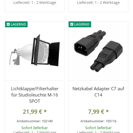
Lieferzeit:
1 - 2 Werktage
Lieferzeit:
1 - 2 Werktage
LAGERND
LAGERND
LAGERND
LAGERND
Lichtklappe/Filterhalter
Netzkabel Adapter C7 auf
für Studioleuchte M-16
C14
SPOT
21,99 €
*
7,99 €
*
Artikelnummer:
102149
Artikelnummer:
105116
Sofort lieferbar
Sofort lieferbar
Lieferzeit:
1 - 2 Werktage
Lieferzeit:
1 - 2 Werktage