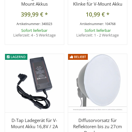
Mount Akkus
Klinke für V-Mount Akku
399,99 €
*
10,99 €
*
Artikelnummer:
340023
Artikelnummer:
104768
Sofort lieferbar
Sofort lieferbar
Lieferzeit:
4 - 5 Werktage
Lieferzeit:
1 - 2 Werktage
LAGERND
LAGERND
BELIEBT
BELIEBT
D-Tap Ladegerät für V-
Diffusorvorsatz für
Mount Akku 16,8V / 2A
Reflektoren bis zu 27cm