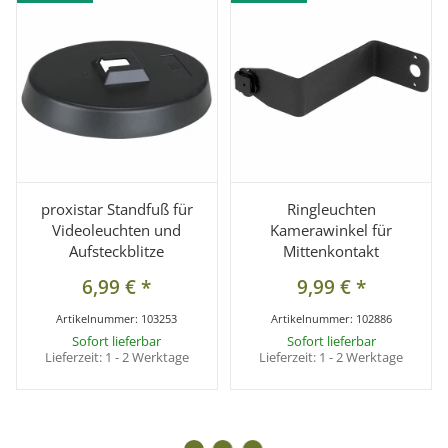
proxistar Standfuß für
Ringleuchten
Videoleuchten und
Kamerawinkel für
Aufsteckblitze
Mittenkontakt
6,99 €
*
9,99 €
*
Artikelnummer:
103253
Artikelnummer:
102886
Sofort lieferbar
Sofort lieferbar
Lieferzeit:
1 - 2 Werktage
Lieferzeit:
1 - 2 Werktage
LAGERND
LAGERND
BELIEBT
BELIEBT