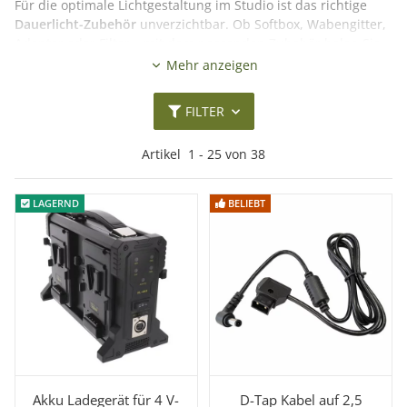
Für die optimale Lichtgestaltung im Studio ist das richtige
Dauerlicht-Zubehör
unverzichtbar. Ob Softbox, Wabengitter,
Adapter oder Filter – mit dem passenden Zubehör holen Sie
das Maximum aus Ihrer Studioleuchte heraus. In dieser
Mehr anzeigen
Kategorie finden Sie alles, was Sie benötigen, um Ihre
LED-
Dauerlichter und Flächenleuchten
flexibel zu erweitern und
FILTER
anzupassen – für weiches Licht, gerichtete Ausleuchtung
oder kreativen Farbeinsatz.
Artikel
1
-
38
von
38
Mehr lesen
LAGERND
LAGERND
BELIEBT
BELIEBT
Akku Ladegerät für 4 V-
D-Tap Kabel auf 2,5