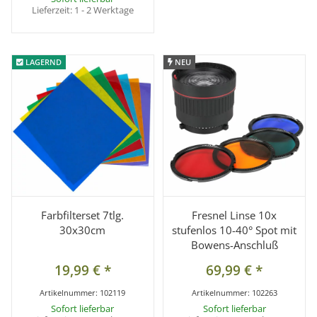
Lieferzeit:
1 - 2 Werktage
LAGERND
LAGERND
NEU
NEU
Farbfilterset 7tlg.
Fresnel Linse 10x
30x30cm
stufenlos 10-40° Spot mit
Bowens-Anschluß
19,99 €
*
69,99 €
*
Artikelnummer:
102119
Artikelnummer:
102263
Sofort lieferbar
Sofort lieferbar