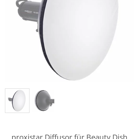
proxistar Diffusor für Beauty Dish