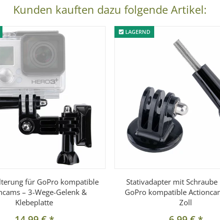
Kunden kauften dazu folgende Artikel:
LAGERND
lterung für GoPro kompatible
Stativadapter mit Schraube 
oncams – 3-Wege-Gelenk &
GoPro kompatible Actionca
Klebeplatte
Zoll
14,99 €
*
6,99 €
*