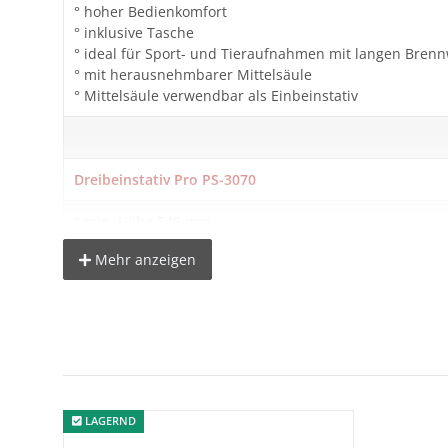
° hoher Bedienkomfort
° inklusive Tasche
° ideal für Sport- und Tieraufnahmen mit langen Bren
° mit herausnehmbarer Mittelsäule
° Mittelsäule verwendbar als Einbeinstativ
Dreibeinstativ Pro PS-3070
° min. Höhe 540 mm
° Transportmaß: 730 mm
Mehr anzeigen
° hochwertige Verarbeitung
° drehbare Mittelsäule mit 3/8" Gewinde
° hohe Belastbarkeit und Stabilität
° Moosgummi-Ummantelung
° max. Höhe als Dreibeinstativ: ca. 1640 mm
° Höhe als Einbeinstativ: ca. 1470 mm
° Belastbarkeit max. 4 kg
° Gummifüße und Spikefüße
LAGERND
° Gewicht: 3045g