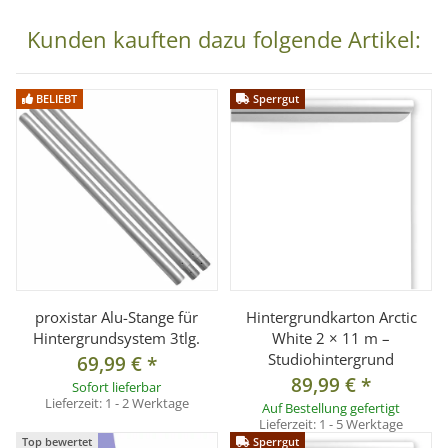
Metallkette geliefert. Ein passendes Kettengewicht ist
Kunden kauften dazu folgende Artikel:
ebenfalls enthalten.
BELIEBT
Sperrgut
Vorteile auf einen Blick
Kompaktes Hintergrund-Wandmontage-Set
Geeignet für 1 Papierhintergrund
Expan-System zum komfortablen Ab- und Aufrollen
Montage an Wand oder Decke möglich
Passend für Hintergrundrollen mit 46–72 mm Pappkern
Kette und Kettengewicht enthalten
proxistar Alu-Stange für
Hintergrundkarton Arctic
Ideal für Fotostudio und Videostudio
Hintergrundsystem 3tlg.
White 2 × 11 m –
Platzsparende Lösung für Hintergrundsysteme
Studiohintergrund
69,99 €
*
89,99 €
*
Sofort lieferbar
Lieferzeit:
1 - 2 Werktage
Technische Daten
Auf Bestellung gefertigt
Lieferzeit:
1 - 5 Werktage
Typ: Hintergrund Wandmontage-Set kompakt
Top bewertet
Sperrgut