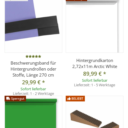
Geeignet für: 1 Papierhintergrund
Montage: Wand- oder Deckenmontage
Passend für Pappkerne: ca. 46–72 mm
Kettenlänge Kunststoffkette: ca. 3,5 m
Kettenfarbe je nach Variante
Metallkette optional erhältlich
Hintergrundkarton
Beschwerungsband für
Lieferumfang
2,72x11m Arctic White
Hintergrundrollen oder
1 Paar Hintergrundhaken kompakt 1-fach
89,99 €
*
Stoffe, Länge 270 cm
1 Paar Expanderachsen inkl. Kette und Kettengewicht je
Sofort lieferbar
29,99 €
*
Lieferzeit:
1 - 5 Werktage
nach Auswahl
Sofort lieferbar
Lieferzeit:
1 - 2 Werktage
Sperrgut
BELIEBT