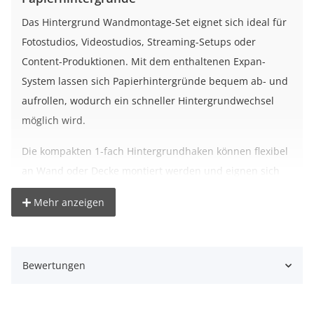
Das Hintergrund Wandmontage-Set eignet sich ideal für
Fotostudios, Videostudios, Streaming-Setups oder
Content-Produktionen. Mit dem enthaltenen Expan-
System lassen sich Papierhintergründe bequem ab- und
aufrollen, wodurch ein schneller Hintergrundwechsel
möglich wird.
Die kompakten 1-fach Hintergrundhaken können flexibel
an Wand oder Decke montiert werden und eignen sich
ideal für einen Papierhintergrund.
Mehr anzeigen
Das Expan-System ist passend für Hintergrundrollen mit
einem Pappkern-Durchmesser von ca. 46 bis 72 mm und
ermöglicht eine komfortable Bedienung im Studioalltag.
Bewertungen
Je nach gewählter Variante wird das Set mit
Kunststoffkette in Blau, Kunststoffkette in Schwarz oder