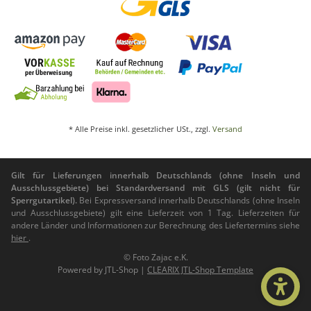
* Alle Preise inkl. gesetzlicher USt., zzgl.
Versand
Gilt für Lieferungen innerhalb Deutschlands (ohne Inseln und
Ausschlussgebiete) bei Standardversand mit GLS (gilt nicht für
Sperrgutartikel).
Bei Expressversand innerhalb Deutschlands (ohne Inseln
und Ausschlussgebiete) gilt eine Lieferzeit von 1 Tag. Lieferzeiten für
andere Länder und Informationen zur Berechnung des Liefertermins siehe
hier
.
© Foto Zajac e.K.
Powered by
JTL-Shop
|
CLEARIX JTL-Shop Template