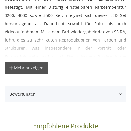
befestigt. Mit einer 3-stufig einstellbaren Farbtemperatur
3200, 4000 sowie 5500 Kelvin eignet sich dieses LED Set
hervorragend als Dauerlicht sowohl für Foto- als auch
Videoaufnahmen. Mit einem Farbwiedergabeindex von 95 RA,
führt dies zu sehr guten Reproduktionen von Farben und
Strukturen, was insbesondere in der Porträt- oder
Produktfotografie wichtig ist. Die silbernen Studioschirme
bewirken eine starke Reflektion, für harte Kontraste. Im
Mehr anzeigen
Lieferumfang sind ebenfalls zwei höhenverstellbare
Studiostative mit einer Maximalhöhe von 200 cm enthalten.
Bewertungen
- Maximale Lichtausbeute kombiniert mit geringer Stellfläche!
- Bi-Color Dauerlichtsystem mit LED Leuchtmittel
- Energiespartechnologie, dadurch umweltfreundlich
- unkomplizierteste Art der Beleuchtung
Empfohlene Produkte
- mit Kompaktkameras verwendbar