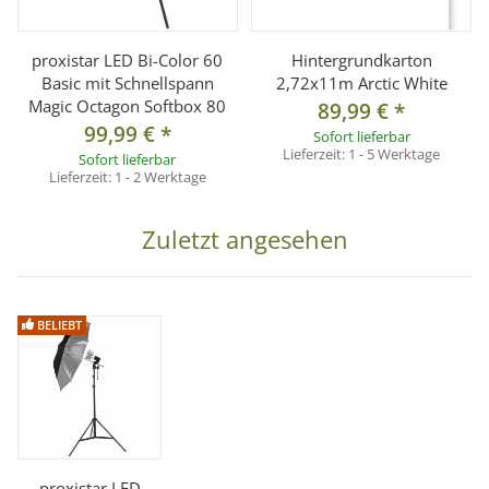
- E27 Gewindetyp (Edison Screw 27 mm), 150 Watt maximal
- Ein- und Ausschalter am Gehäuse
proxistar LED Bi-Color 60
Hintergrundkarton
Basic mit Schnellspann
2,72x11m Arctic White
- 360 Grad drehbarer und 180 Grad schwenkbarer Sockel
Magic Octagon Softbox 80
89,99 €
*
- Integrierte Schirm-Reflektor-Aufnahme
99,99 €
*
Sofort lieferbar
- Universal-Spigot-Aufnahme (bis 5/8" Spigot)
Lieferzeit:
1 - 5 Werktage
Sofort lieferbar
Lieferzeit:
1 - 2 Werktage
Reflexschirm silber:
Zuletzt angesehen
- Silberner Reflexschirm mit dem Durchmesser von 84 cm
- Zur Verwendung mit Leuchten und Blitzanlagen.
Reflexschirme gehören in jede Fotostudioausstattung.
BELIEBT
- Ein silberner Reflexschirm bewirkt eine starke Reflektion, für
harte Kontraste.
- Schirmstange: Ø 0,8 cm
Lampenstativ PS-803:
- Aluminium-Lampenstativ mit Schnellspannhebel
proxistar LED