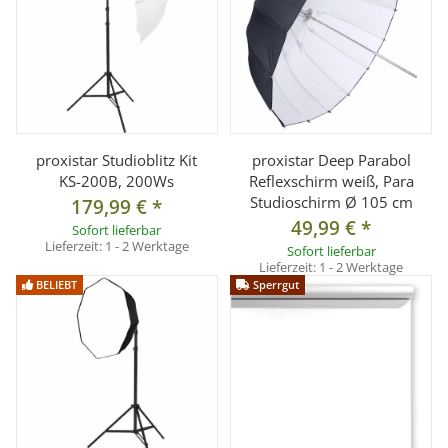
Betriebsspannung: 100 - 250V AC
Stromverbrauch: 60
Farbwiedergabeindex: Ra>95
Lumen: 3980
Abstrahlwinkel: >120°
proxistar Studioblitz Kit
proxistar Deep Parabol
Anschluss: E27
KS-200B, 200Ws
Reflexschirm weiß, Para
mittlere Lebensdauer: ca. 50.000 Std. (Herstellerangabe)
Studioschirm Ø 105 cm
179,99 €
*
integrierter Lüfter: Nein
49,99 €
*
Sofort lieferbar
Lieferzeit:
1 - 2 Werktage
Dimmbar: Ja
Sofort lieferbar
Lieferzeit:
1 - 2 Werktage
Anwendungsbereich: Nur zum Gebrauch in geschlossenen
BELIEBT
Sperrgut
Räumen
Stromversorgung Fernbedienung: 2x AAA 1,5V Batterien
(nicht im Lieferumfang)
Lampenfassung E27:
- Lampenfassung mit stabilem Kunststoffgehäuse