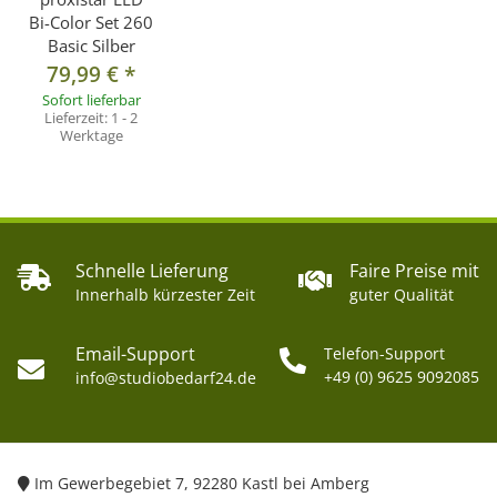
Bi-Color Set 260
- Gewicht nur 1040 g
Basic Silber
- Höhe stufenlos einstellbar von 78 bis 200 cm
79,99 €
*
- Universal Spigot - 1/4" Gewinde
Sofort lieferbar
Lieferzeit:
1 - 2
- Stativfüße mit Gummikappen für sicheren Stand
Werktage
- Einfach bedienbare Dreh-/Klappverschlüsse
- Höhe zusammengeklappt: 805 mm
- Max. Rohrdurchmesser: 23,5 mm
- Belastbarkeit: 2,5 kg
Schnelle Lieferung
Faire Preise mit
- inkl. Köchertasche
Innerhalb kürzester Zeit
guter Qualität
Lieferumfang:
Email-Support
Telefon-Support
1x Lampenstativ PS-803 inkl. Tasche
+49 (0) 9625 9092085
info@studiobedarf24.de
1x Lampenfassung E27, Stromkabel
1x LED Bi-Color Leuchtmittel 60W, E27 mit Fernbedienung
1x Reflexschirm silber 84 cm
Im Gewerbegebiet 7, 92280 Kastl bei Amberg