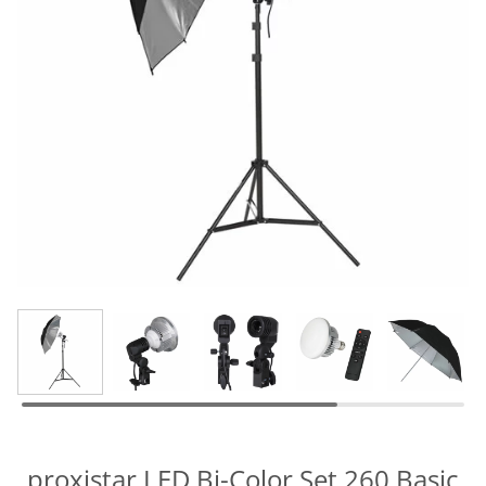
proxistar LED Bi-Color Set 260 Basic