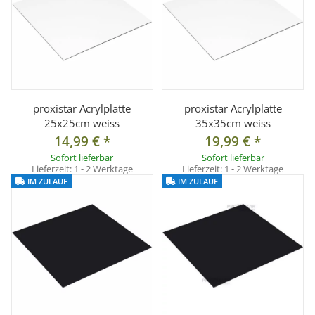
- Ein- und Ausschalter am Gehäuse , 360 Grad drehbarer und
180 Grad schwenkbarer Sockel
- Universal-Spigot-Aufnahme (bis 5/8" Spigot)
- integrierte Schirmhalterung (nutzbar bei abgenommen
Reflektor)
proxistar Acrylplatte
proxistar Acrylplatte
- Netzkabellänge ca. 3 m
25x25cm weiss
35x35cm weiss
- Passt auf jedes handelsübliche Lampenstativ
14,99 €
*
19,99 €
*
- Abmessungen des Reflektors: Ø 27 cm, Tiefe 15 cm (mit Hals
Sofort lieferbar
Sofort lieferbar
Lieferzeit:
1 - 2 Werktage
Lieferzeit:
1 - 2 Werktage
17cm)
IM ZULAUF
IM ZULAUF
- Abmessungen der kompletten Leuchte (LxBxH): 22x24x27 cm
Technische Daten LED Bi-Color Leuchtmittel:
Mit einer 3-stufig einstellbaren Farbtemperatur 3200, 4000
sowie 5500 Kelvin eignet sich dieses LED Leuchtmittel mit E27
Anschluss hervorragend als Dauerlicht sowohl für Foto- als
auch Videoaufnahmen. Mit einem Farbwiedergabeindex von