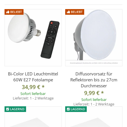
können.
BELIEBT
BELIEBT
- Geeignet für Produktaufnahmen von kleinen Gegenständen
wie z.B. für ebay
- Maximale Lichtausbeute kombiniert mit geringer Stellfläche!
- Bi-Color Dauerlichtsystem mit LED Leuchtmittel
- Energiespartechnologie, dadurch umweltfreundlich
- unkomplizierteste Art der Beleuchtung
- mit Kompaktkameras verwendbar
Bi-Color LED Leuchtmittel
Diffusorvorsatz für
- es kann problemlos in der Programmautomatik gearbeitet
60W E27 Fotolampe
Reflektoren bis zu 27cm
Durchmesser
34,99 €
*
werden
9,99 €
*
Sofort lieferbar
- inklusive Tisch-Lampenstative
Lieferzeit:
1 - 2 Werktage
Sofort lieferbar
Lieferzeit:
1 - 2 Werktage
LAGERND
LAGERND
Technische Daten Studioleuchte:
- Lampenfassung mit stabilem Kunststoffgehäuse (bis 150W
möglich)