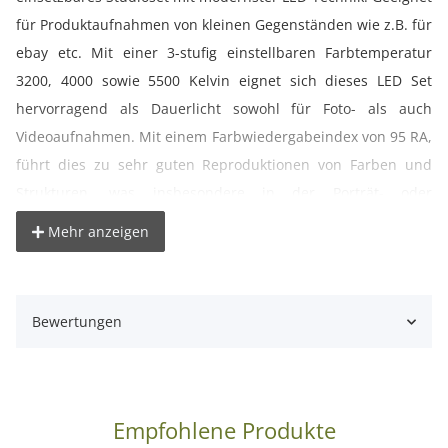
für Produktaufnahmen von kleinen Gegenständen wie z.B. für
ebay etc. Mit einer 3-stufig einstellbaren Farbtemperatur
3200, 4000 sowie 5500 Kelvin eignet sich dieses LED Set
hervorragend als Dauerlicht sowohl für Foto- als auch
Videoaufnahmen. Mit einem Farbwiedergabeindex von 95 RA,
führt dies zu sehr guten Reproduktionen von Farben und
Strukturen, was insbesondere in der Porträt- oder
Produktfotografie wichtig ist. Dabei können Sie die Leuchten
Mehr anzeigen
ganz nach Bedarf seitlich oder auch direkt auf dem
Lichtwürfel platzieren und können so den Lichteinfall
individuell steuern. Für die seitliche Platzierung erhalten Sie
Bewertungen
mit diesem Set zudem zwei höhenverstellbare Stative.
Für die farbliche Gestaltung Ihrer Aufnahmen sorgen die vier
im Lieferumfang enthaltenen Hintergrundstoffe, die mittels
Empfohlene Produkte
Klettverschluss schnell und einfach gewechselt werden