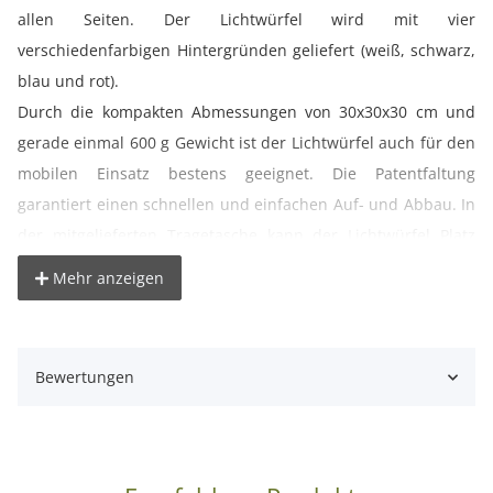
allen Seiten. Der Lichtwürfel wird mit vier
verschiedenfarbigen Hintergründen geliefert (weiß, schwarz,
blau und rot).
Durch die kompakten Abmessungen von 30x30x30 cm und
gerade einmal 600 g Gewicht ist der Lichtwürfel auch für den
mobilen Einsatz bestens geeignet. Die Patentfaltung
garantiert einen schnellen und einfachen Auf- und Abbau. In
der mitgelieferten Tragetasche kann der Lichtwürfel Platz
sparend transportiert und aufbewahrt werden. Das Front-
Mehr anzeigen
Cover des Lichtwürfels kann schnell und einfach durch den
Klettverschluss befestigt und abgenommen werden. Es
verfügt zudem über eine Öffnung für das Kameraobjektiv. So
Bewertungen
wird eine absolut spiegelungsfreie Aufnahme garantiert.
° lichtdurchlässiges Nylonmaterial, von der Innenseite
samtartig beschichtet