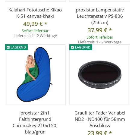
Kalahari Fototasche Kikao
proxistar Lampenstativ
K-51 canvas-khaki
Leuchtenstativ PS-806
(256cm)
49,99 €
*
37,99 €
*
Sofort lieferbar
Lieferzeit:
1 - 2 Werktage
Sofort lieferbar
Lieferzeit:
1 - 2 Werktage
LAGERND
LAGERND
proxistar 2in1
Graufilter Fader Variabel
Falthintergrund
ND2 - ND400 für 58mm
Chromakey 210x150,
Anschluss
blau/grün
23,99 €
*