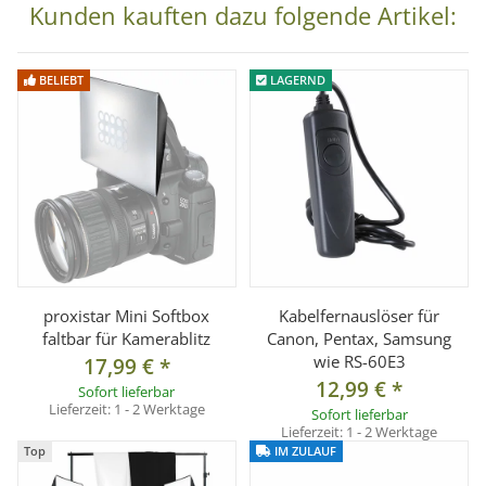
Kunden kauften dazu folgende Artikel:
1x Hintergrundset (schwarz, weiß, rot, blau)
1x Transporttasche
BELIEBT
LAGERND
proxistar Mini Softbox
Kabelfernauslöser für
faltbar für Kamerablitz
Canon, Pentax, Samsung
wie RS-60E3
17,99 €
*
12,99 €
*
Sofort lieferbar
Lieferzeit:
1 - 2 Werktage
Sofort lieferbar
Lieferzeit:
1 - 2 Werktage
Top
IM ZULAUF