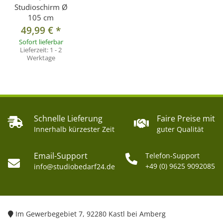
Studioschirm Ø
105 cm
49,99 €
*
Sofort lieferbar
Lieferzeit:
1 - 2
Werktage
Schnelle Lieferung
Faire Preise mit
Innerhalb kürzester Zeit
guter Qualität
Email-Support
Telefon-Support
+49 (0) 9625 9092085
info@studiobedarf24.de
Im Gewerbegebiet 7, 92280 Kastl bei Amberg