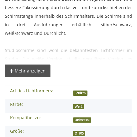
bessere Fokussierung durch das vor- und zurückschieben der
Schirmstange innerhalb des Schirmhalters. Die Schirme sind
in drei Ausführungen erhältlich: silber/schwarz,
weiß/schwarz und Durchlicht.
Studioschirme sind wohl die bekanntesten Lichtformer im
Studio. Die weiße Version ist die populärste Version, es
kombiniert die „Knackigkeit" der silbernen Version mit der
Mehr anzeigen
weichen Lichtwirkung eines Durchlicht-Schirms.. Der
Faltmechanismus macht die Schirme leicht transportabel,
Art des Lichtformers:
weswegen sie auch heute noch "on location" eingesetzt
Schirm
werden. Universell passend und schnell in die
Farbe:
Weiß
Aufnahmehalterung der Studioblitzanlage oder Schirmhalter
Kompatibel zu:
montiert.
Universal
Größe:
Ø 105
° tiefe Bauform für beste Kontrolle und präzise Lichtformung