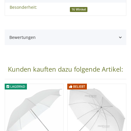
° extrem leicht und transportabel
Besonderheit:
16 Winkel
° 16 stabile Spannstäbe sorgen für eine stabile Bauform und
eine gleichmäßige Ausleuchtung
° einfach in der Handhabung
Bewertungen
° schnell aufgespannt und einsatzbereit
° ideal für unterwegs
Technische Daten:
Kunden kauften dazu folgende Artikel:
Schirmstange: Ø 0,8 cm
Durchmesser: ca. 105cm
LAGERND
BELIEBT
Tiefe: ca. 38cm
Produktfarbe: innen weiß, außen schwarz
Speichen: 16
Lieferumfang:
1x proxistar Deep Parabol Studioschirm weiß 105 cm