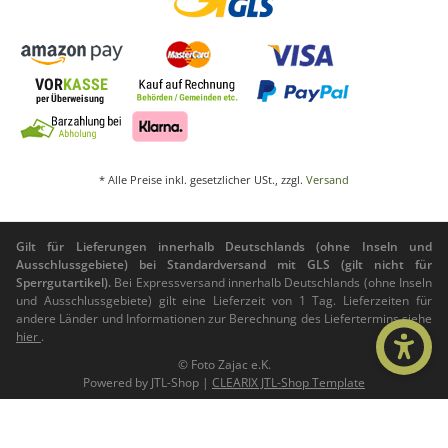
* Alle Preise inkl. gesetzlicher USt., zzgl.
Versand
Gilt für Lieferungen innerhalb Deutschlands (ohne Inseln und
Ausschlussgebiete) bei Standardversand mit GLS (gilt nicht für
Sperrgutartikel).
Bei Expressversand innerhalb Deutschlands (ohne Inseln
und Ausschlussgebiete) gilt eine Lieferzeit von 1 Tag. Lieferzeiten für
andere Länder und Informationen zur Berechnung des Liefertermins siehe
hier
.
© Foto Zajac e.K.
Powered by
JTL-Shop
|
CLEARIX JTL-Shop Template