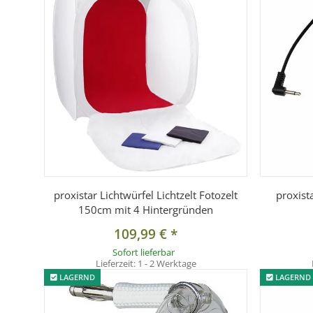
1x Lichtwanne
3x Aufsätze (weiß, orange, chromfarben)
proxistar Lichtwürfel Lichtzelt Fotozelt
proxist
150cm mit 4 Hintergründen
109,99 €
*
Sofort lieferbar
Lieferzeit:
1 - 2 Werktage
LAGERND
LAGERND