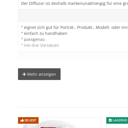
Der Diffusor ist deshalb markenunabhängig für eine gro
° eignet sich gut für Porträt-, Produkt-, Modell- oder 
° einfach zu handhaben
° passgenau
° mit drei Vorsätzen
Technische Daten:
Mehr anzeigen
Durchmesser: ca. 11,5 cm
Anschlussmaße: ca. 5,8x3,8 cm
Material: Kunststoff
Lieferumfang:
BELIEBT
LAGERND