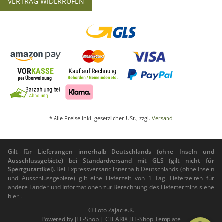
VERTRAG WIDERRUFEN
* Alle Preise inkl. gesetzlicher USt., zzgl.
Versand
Gilt für Lieferungen innerhalb Deutschlands (ohne Inseln und
Ausschlussgebiete) bei Standardversand mit GLS (gilt nicht für
Sperrgutartikel).
Bei Expressversand innerhalb Deutschlands (ohne Inseln
und Ausschlussgebiete) gilt eine Lieferzeit von 1 Tag. Lieferzeiten für
andere Länder und Informationen zur Berechnung des Liefertermins siehe
hier
.
© Foto Zajac e.K.
Powered by
JTL-Shop
|
CLEARIX JTL-Shop Template