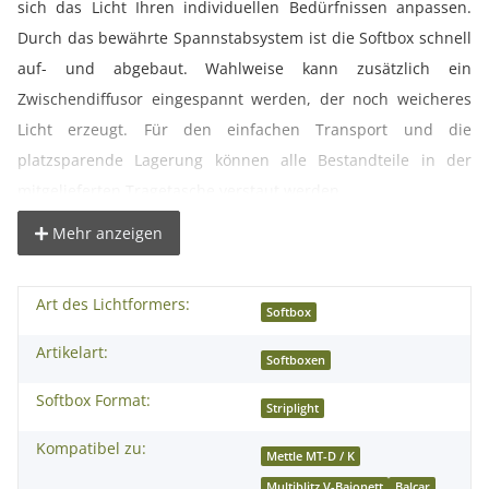
sich das Licht Ihren individuellen Bedürfnissen anpassen.
Durch das bewährte Spannstabsystem ist die Softbox schnell
auf- und abgebaut. Wahlweise kann zusätzlich ein
Zwischendiffusor eingespannt werden, der noch weicheres
Licht erzeugt. Für den einfachen Transport und die
platzsparende Lagerung können alle Bestandteile in der
mitgelieferten Tragetasche verstaut werden.
Mehr anzeigen
° Die Softbox ist der ideale Lichtformer für gleichmäßig-
weiches- diffuses Licht.
Art des Lichtformers:
° Ob Porträt- oder Sachfotografie, immer wenn es auf
Softbox
möglichst reflexfreie Ausleuchtung ankommt ist die Softbox
Artikelart:
Softboxen
der richtige Lichtformer. Sehr weiches, gleichmäßig diffuses
Softbox Format:
Licht.
Striplight
° Zur Produktfotografie kann die Softbox ebenfalls gut
Kompatibel zu:
Mettle MT-D / K
eingesetzt werden.
Multiblitz V-Bajonett
Balcar