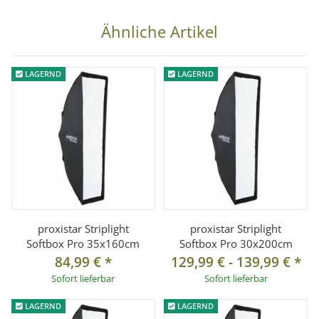
*Bitte beachten Sie, dass der auf dem Foto abgebildete
Blitz, Stativ und das Softboxgrid nicht zum Lieferumfang
Ähnliche Artikel
gehört und separat bestellt werden muss.
LAGERND
LAGERND
proxistar Striplight
proxistar Striplight
Softbox Pro 35x160cm
Softbox Pro 30x200cm
84,99 €
*
129,99 €
-
139,99 €
*
Sofort lieferbar
Sofort lieferbar
LAGERND
LAGERND