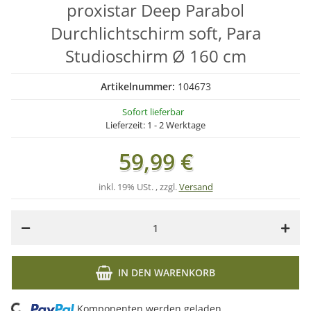
proxistar Deep Parabol
Durchlichtschirm soft, Para
Studioschirm Ø 160 cm
Artikelnummer:
104673
Sofort lieferbar
Lieferzeit:
1 - 2 Werktage
59,99 €
inkl. 19% USt. , zzgl.
Versand
IN DEN WARENKORB
ding...
Komponenten werden geladen ...