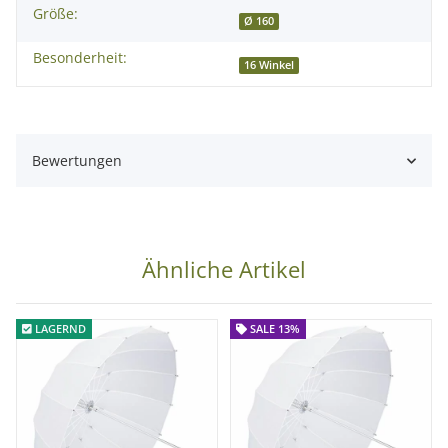
° extrem leicht und transportabel
Größe:
Ø 160
° 16 stabile Spannstäbe sorgen für eine stabile Bauform und
eine gleichmäßige Ausleuchtung
Besonderheit:
16 Winkel
° einfach in der Handhabung
° schnell aufgespannt und einsatzbereit
° ideal für unterwegs
Bewertungen
Technische Daten:
Schirmstange: Ø 0,8 cm
Durchmesser: ca. 160cm
Ähnliche Artikel
Tiefe: ca. 58cm
Produktfarbe: weiß
LAGERND
SALE 13%
Speichen: 16
Lieferumfang:
1x proxistar Deep Parabol Studioschirm Durchlicht 160 cm