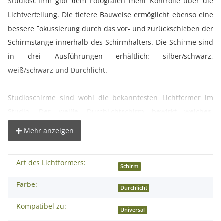
Studioschirm gibt dem Fotografen mehr Kontrolle über die
Lichtverteilung. Die tiefere Bauweise ermöglicht ebenso eine
bessere Fokussierung durch das vor- und zurückschieben der
Schirmstange innerhalb des Schirmhalters. Die Schirme sind
in drei Ausführungen erhältlich: silber/schwarz,
weiß/schwarz und Durchlicht.
Studioschirme sind wohl die bekanntesten Lichtformer im
Studio. Der weiße Durchlichtschirm bewirkt weiches,
gleichmäßiges Licht. Der Faltmechanismus macht die
Mehr anzeigen
Schirme leicht transportabel, weswegen sie auch heute noch
"on location" eingesetzt werden. Universell passend und
Art des Lichtformers:
schnell in die Aufnahmehalterung der Studioblitzanlage oder
Schirm
Schirmhalter montiert.
Farbe:
Durchlicht
Kompatibel zu:
° tiefe Bauform für beste Kontrolle und präzise Lichtformung
Universal