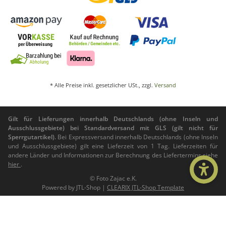
* Alle Preise inkl. gesetzlicher USt., zzgl.
Versand
Gilt für Lieferungen innerhalb Deutschlands (ohne Inseln und
Ausschlussgebiete) bei Standardversand mit GLS (gilt nicht für
Sperrgutartikel).
Bei Expressversand innerhalb Deutschlands (ohne Inseln
und Ausschlussgebiete) gilt eine Lieferzeit von 1 Tag. Lieferzeiten für
andere Länder und Informationen zur Berechnung des Liefertermins siehe
hier
.
© Foto Zajac e.K.
Powered by
JTL-Shop
|
CLEARIX JTL-Shop Template