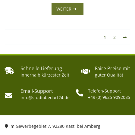
WEITER
1
2
Schnelle Lieferung
Faire Preise mit
Innerhalb kürzester Zeit
guter Qualität
Email-Support
Telefon-Support
+49 (0) 9625 9092085
info@studiobedarf24.de
Im Gewerbegebiet 7, 92280 Kastl bei Amberg