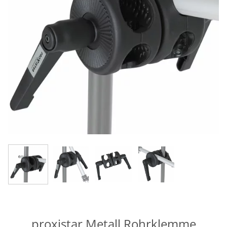
proxistar Metall Rohrklemme