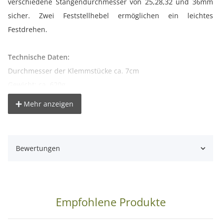
verschiedene Stangendurchmesser von 25,28,32 und 36mm
sicher. Zwei Feststellhebel ermöglichen ein leichtes
Festdrehen.
Technische Daten:
Durchmesser der Klemmstücke ca. 7cm
Gewicht: ca. 620g
Material: Metall / Kunststoff
Mehr anzeigen
Lieferumfang:
1x Metall-Rohrklemme
Bewertungen
Empfohlene Produkte