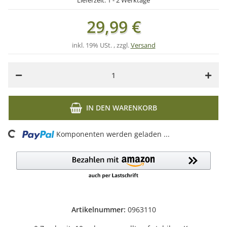
Lieferzeit:
1 - 2 Werktage
29,99 €
inkl. 19% USt. , zzgl.
Versand
IN DEN WARENKORB
ing...
Komponenten werden geladen ...
Artikelnummer:
0963110