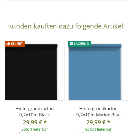
Details
Pass- & Bewerbungsbilder:
Saubere, neutrale Flächen
Social Media & Video:
Hintergrund für Reels, YouTube &
Kunden kauften dazu folgende Artikel:
mehr
Technische Daten
BELIEBT
LAGERND
Breite:
0,7 m
Länge:
10 m
Farbe:
Leaf
Papierstärke:
145 g/m²
Gewicht:
ca. 1,3 kg
Pappkern-Innendurchmesser:
ca. 53 mm
Material:
durchgefärbter Papierkarton
Hintergrundkarton
Hintergrundkarton
Oberfläche:
Reflexarm, matt, ohne optische Aufheller
0,7x10m Black
0,7x10m Marine Blue
29,99 €
*
29,99 €
*
Sofort lieferbar
Sofort lieferbar
Lieferumfang