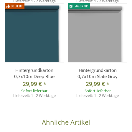
Lieferzeit:
1 - 2 Werktage
Lieferzeit:
1 - 2 Werktage
BELIEBT
LAGERND
1x Hintergrundkarton 0,7 x 10 m, Farbe: Leaf
Hintergrundkarton
Hintergrundkarton
0,7x10m Deep Blue
0,7x10m Slate Gray
29,99 €
*
29,99 €
*
Sofort lieferbar
Sofort lieferbar
Lieferzeit:
1 - 2 Werktage
Lieferzeit:
1 - 2 Werktage
Ähnliche Artikel