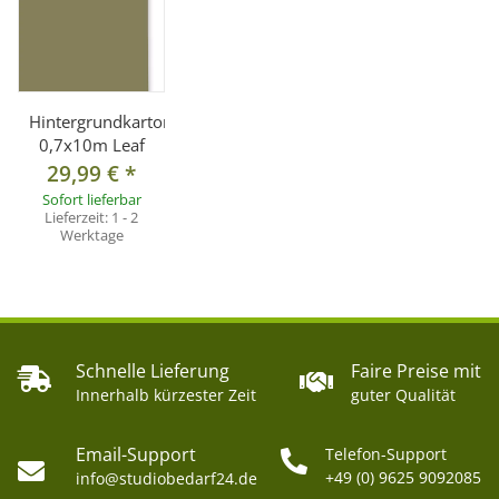
Hintergrundkarton
0,7x10m Leaf
29,99 €
*
Sofort lieferbar
Lieferzeit:
1 - 2
Werktage
Schnelle Lieferung
Faire Preise mit
Innerhalb kürzester Zeit
guter Qualität
Email-Support
Telefon-Support
+49 (0) 9625 9092085
info@studiobedarf24.de