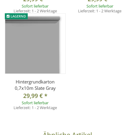
Sofort lieferbar
Sofort lieferbar
Lieferzeit:
1 - 2 Werktage
Lieferzeit:
1 - 2 Werktage
Lieferumfang
LAGERND
1x Hintergrundkarton 0,7 x 10 m, Farbe: Marine Blue
Hintergrundkarton
0,7x10m Slate Gray
29,99 €
*
Sofort lieferbar
Lieferzeit:
1 - 2 Werktage
Ähnliche Artikel