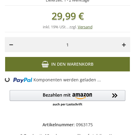
Lieferzeit:
1 - 2 Werktage
29,99 €
inkl. 19% USt. , zzgl.
Versand
IN DEN WARENKORB
oading...
Komponenten werden geladen ...
Artikelnummer:
0963175