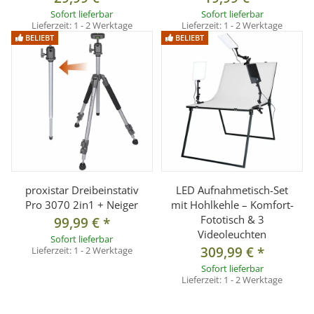
Sofort lieferbar
Sofort lieferbar
Lieferzeit:
1 - 2 Werktage
Lieferzeit:
1 - 2 Werktage
Lieferumfang
BELIEBT
BELIEBT
1x Hintergrundkarton 0,7 x 10 m, Farbe: Neutral Gray
proxistar Dreibeinstativ
LED Aufnahmetisch-Set
Pro 3070 2in1 + Neiger
mit Hohlkehle – Komfort-
Fototisch & 3
99,99 €
*
Videoleuchten
Sofort lieferbar
309,99 €
*
Lieferzeit:
1 - 2 Werktage
Sofort lieferbar
Lieferzeit:
1 - 2 Werktage