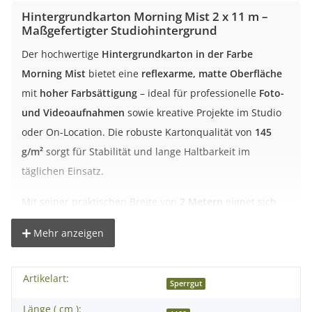
Hintergrundkarton Morning Mist 2 x 11 m –
Maßgefertigter Studiohintergrund
Der hochwertige
Hintergrundkarton in der Farbe
Morning Mist
bietet eine
reflexarme, matte Oberfläche
mit
hoher Farbsättigung
– ideal für professionelle
Foto-
und Videoaufnahmen
sowie kreative Projekte im Studio
oder On-Location. Die robuste Kartonqualität von
145
g/m²
sorgt für Stabilität und lange Haltbarkeit im
täglichen Einsatz.
Mit seiner praktischen Breite von
2 Metern
eignet sich
dieser Hintergrund perfekt für Porträts, kleinere Sets
Mehr anzeigen
oder Produktaufnahmen. Die Oberfläche ist farbecht,
homogen und frei von optischen Aufhellern.
Artikelart:
Sperrgut
Vorteile des Hintergrundkartons
Länge ( cm ):