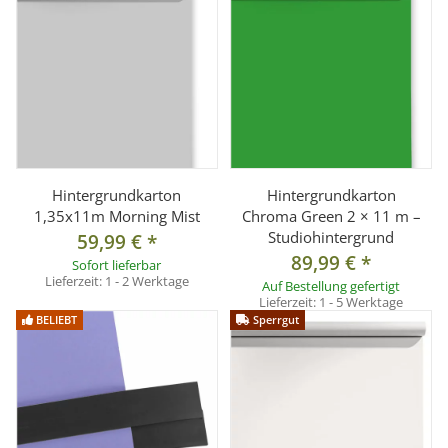
Pappkern-Innendurchmesser:
ca. 54 mm
Oberfläche:
Matt, reflexarm
Farbe:
Morning Mist
Lieferumfang
1 × Hintergrundkarton Morning Mist (2 × 11 m,
Sonderanfertigung)
Hintergrundkarton
Hintergrundkarton
1,35x11m Morning Mist
Chroma Green 2 × 11 m –
Studiohintergrund
59,99 €
*
89,99 €
*
Sofort lieferbar
Lieferzeit:
1 - 2 Werktage
Auf Bestellung gefertigt
Lieferzeit:
1 - 5 Werktage
BELIEBT
Sperrgut