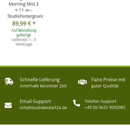
Morning Mist 2
× 11 m –
Studiohintergrund
89,99 €
*
Auf Bestellung
gefertigt
Lieferzeit:
1 - 5
Werktage
Schnelle Lieferung
Faire Preise mit
Innerhalb kürzester Zeit
guter Qualität
Email-Support
Telefon-Support
+49 (0) 9625 9092085
info@studiobedarf24.de