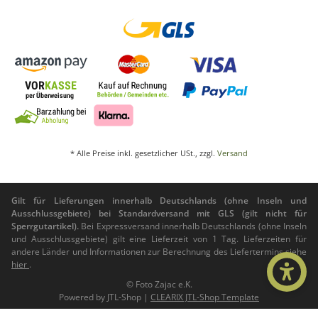
* Alle Preise inkl. gesetzlicher USt., zzgl.
Versand
Gilt für Lieferungen innerhalb Deutschlands (ohne Inseln und
Ausschlussgebiete) bei Standardversand mit GLS (gilt nicht für
Sperrgutartikel).
Bei Expressversand innerhalb Deutschlands (ohne Inseln
und Ausschlussgebiete) gilt eine Lieferzeit von 1 Tag. Lieferzeiten für
andere Länder und Informationen zur Berechnung des Liefertermins siehe
hier
.
© Foto Zajac e.K.
Powered by
JTL-Shop
|
CLEARIX JTL-Shop Template