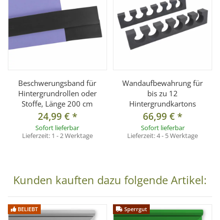
Versand auf Inseln oder ins Ausland. Die Zustellung
erfolgt per Spedition.
Nachnahme ist nicht möglich.
Wichtiger Hinweis zur Sonderanfertigung
Dieser Artikel wird
auf ein festes Maß von 2 × 11 m
angefertigt
und gilt als
Sonderanfertigung gemäß § 312g
Abs. 2 Nr. 1 BGB.
Beschwerungsband für
Wandaufbewahrung für
Ein Widerruf oder Umtausch ist nach Bestellung
Hintergrundrollen oder
bis zu 12
Stoffe, Länge 200 cm
Hintergrundkartons
ausgeschlossen.
24,99 €
*
66,99 €
*
Sofort lieferbar
Sofort lieferbar
Lieferzeit:
1 - 2 Werktage
Lieferzeit:
4 - 5 Werktage
Technische Daten
Modell:
Hintergrundkarton Morning Mist
Material:
Hochwertiger Karton (145 g/m²)
Kunden kauften dazu folgende Artikel:
Breite:
2 m
Länge:
11 m
Gewicht:
ca. 4,5 kg
BELIEBT
Sperrgut