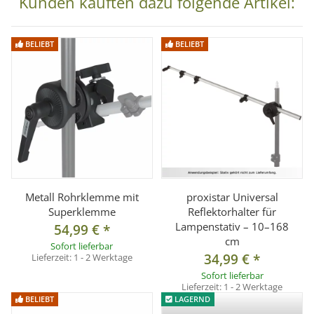
Kunden kauften dazu folgende Artikel:
° ideal für Porträt- und Modeaufnahmen
° Maße: 140x200 cm
BELIEBT
BELIEBT
° inklusive Transporttasche
Lieferumfang:
1x Portabler Reflektorpanel 140x200cm soft, weiß, silber inkl.
Transporttasche
Metall Rohrklemme mit
proxistar Universal
Superklemme
Reflektorhalter für
Lampenstativ – 10–168
54,99 €
*
cm
Sofort lieferbar
34,99 €
*
Lieferzeit:
1 - 2 Werktage
Sofort lieferbar
Lieferzeit:
1 - 2 Werktage
BELIEBT
LAGERND