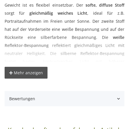
Gewicht ist es flexibel einsetzbar. Der
softe, diffuse Stoff
sorgt für
gleichmäßig weiches Licht
, ideal für z.B.
Portraitaufnahmen im Freien unter Sonne. Der zweite Stoff
hat auf der Vorderseite eine weiße Bespannung und auf der
Rückseite eine silberfarbene Bespannung. Die
weiße
Reflektor-Bespannung
reflektiert gleichmäßiges Licht mit
neutraler Helligkeit. Die
silberne Reflektor-Bespannung
bietet hartes, kontrastreiches Licht mit höherer
Farbtemperatur. Der Stoff wird mithilfe von Gummistraps an
Mehr anzeigen
den Ecken des Rahmens befestigt. Um Falten zu vermeiden
lässt sich der Stoff mit kleinen Bändern an der Längsseite des
Stoffes straffen.
Bewertungen
° schneller Aufbau
° leicht transportierbar und somit optimal für unterwegs
° flexibel einsetzbar