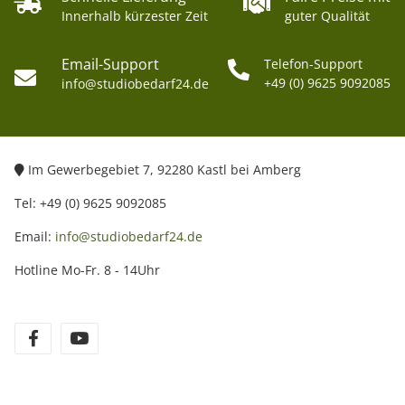
1x 5in1 Reflektorpanel 1x2m, inkl. Bezüge (schwarz, weiß,
Innerhalb kürzester Zeit
guter Qualität
gold, silber und transparent), Transporttasche
Email-Support
Telefon-Support
+49 (0) 9625 9092085
info@studiobedarf24.de
Im Gewerbegebiet 7, 92280 Kastl bei Amberg
Tel: +49 (0) 9625 9092085
Email:
info@studiobedarf24.de
Hotline Mo-Fr. 8 - 14Uhr