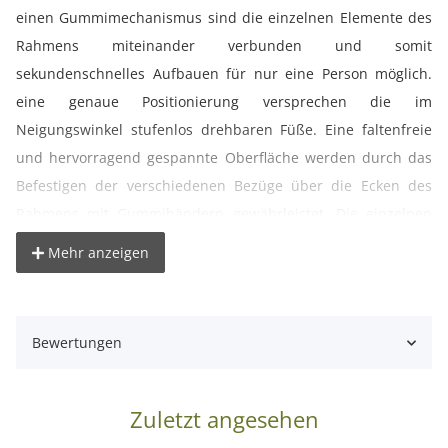
einen Gummimechanismus sind die einzelnen Elemente des
Rahmens miteinander verbunden und somit
sekundenschnelles Aufbauen für nur eine Person möglich.
eine genaue Positionierung versprechen die im
Neigungswinkel stufenlos drehbaren Füße. Eine faltenfreie
und hervorragend gespannte Oberfläche werden durch das
Befestigen der verschiedenen Bezüge über die Ecken des
Rahmens mit Gummibändern gewährleistet. Die einzelnen
Bezugsfarben (schwarz, weiß, gold, silber und transparent)
Mehr anzeigen
sind im Lieferumfang enthalten. Somit schaffen Sie ideale
Lichtverhältnisse.
Bewertungen
- schneller Aufbau
- geringes Gewicht
- flexibel einsetzbar
Zuletzt angesehen
- mit Gummimechanismus