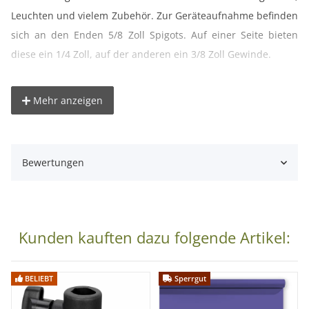
Leuchten und vielem Zubehör. Zur Geräteaufnahme befinden
sich an den Enden 5/8 Zoll Spigots. Auf einer Seite bieten
diese ein 1/4 Zoll, auf der anderen ein 3/8 Zoll Gewinde.
Minimale Länge: ca. 37 cm
Mehr anzeigen
Maximale Länge: ca. 60 cm
Belastbarkeit: je nach Auszug zwischen 10 und 2 kg
Material: Aluminium, Kunststoff
Bewertungen
Gewicht: ca. 217 g
Lieferumfang:
1x Teleskoparm (37-60cm)
Kunden kauften dazu folgende Artikel:
BELIEBT
Sperrgut