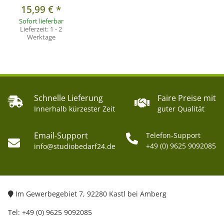
15,99 €
*
Sofort lieferbar
Lieferzeit:
1 - 2
Werktage
Schnelle Lieferung
Faire Preise mit
Innerhalb kürzester Zeit
guter Qualität
Email-Support
Telefon-Support
+49 (0) 9625 9092085
info@studiobedarf24.de
Im Gewerbegebiet 7, 92280 Kastl bei Amberg
Tel: +49 (0) 9625 9092085