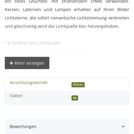
ein tolles Leuchten mit strahlendem Effekt verwandelt.
Kerzen, Laternen und Lampen erhalten auf Ihren Bilder
Lichtsterne, die sofort romantische Lichtstimmung verbreiten
und gleichzeitig wird die Lichtquelle klar hervorgehoben.
° 4 Strahlen pro Lichtquelle
° Stabile und hochwertige Metallfassung
° Zusätzliches Innengewinde zum Anbringen von weiteren
Mehr anzeigen
Filtern oder Gegenlichtblenden
Anschlussgewinde:
Die benötigte Filtergröße richtet sich nach dem
67mm
Objektivdurchmesser. Prüfen Sie bitte vor der Bestellung, ob
Faktor:
4x
der Durchmesser des Angebotes zu dem Ihres Objektives
passt!
Bewertungen
Kompatibilität: