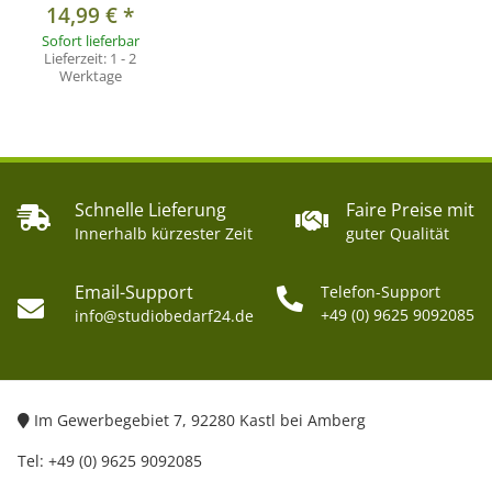
14,99 €
*
Sofort lieferbar
Lieferzeit:
1 - 2
Werktage
Schnelle Lieferung
Faire Preise mit
Innerhalb kürzester Zeit
guter Qualität
Email-Support
Telefon-Support
+49 (0) 9625 9092085
info@studiobedarf24.de
Im Gewerbegebiet 7, 92280 Kastl bei Amberg
Tel: +49 (0) 9625 9092085