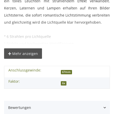
ein tolles Leuchten mit strahlendem Effekt verwandelt.
Kerzen, Laternen und Lampen erhalten auf Ihren Bilder
Lichtsterne, die sofort romantische Lichtstimmung verbreiten
und gleichzeitig wird die Lichtquelle klar hervorgehoben.
° 6 Strahlen pro Lichtquelle
° Stabile und hochwertige Metallfassung
° Zusätzliches Innengewinde zum Anbringen von weiteren
Mehr anzeigen
Filtern oder Gegenlichtblenden
Anschlussgewinde:
Die benötigte Filtergröße richtet sich nach dem
67mm
Objektivdurchmesser. Prüfen Sie bitte vor der Bestellung, ob
Faktor:
6x
der Durchmesser des Angebotes zu dem Ihres Objektives
passt!
Bewertungen
Kompatibilität: