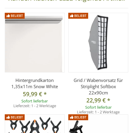
*Bitte beachten Sie, dass der auf dem Foto abgebildete
Blitz, Stativ und das Softboxgrid nicht zum Lieferumfang
BELIEBT
BELIEBT
gehört und separat bestellt werden muss.
Hintergrundkarton
Grid / Wabenvorsatz für
1,35x11m Snow White
Striplight Softbox
22x90cm
59,99 €
*
22,99 €
*
Sofort lieferbar
Lieferzeit:
1 - 2 Werktage
Sofort lieferbar
Lieferzeit:
1 - 2 Werktage
BELIEBT
BELIEBT