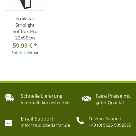
proxistar
Striplight
Softbox Pro
22x90cm
59,99 €
*
Sofort lieferbar
Schnelle Lieferung
Faire Preise mit
Innerhalb kürzester Zeit
guter Qualität
Email-Support
Telefon-Support
+49 (0) 9625 9092085
info@studiobedarf24.de