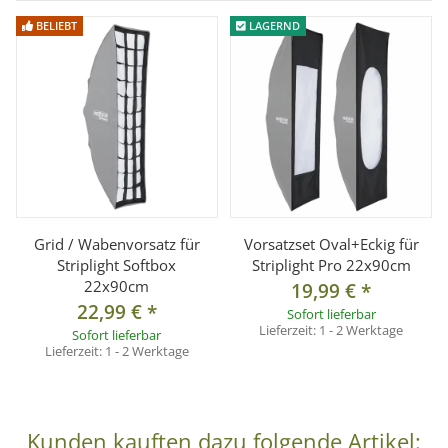
Studioblitzleuchten
BELIEBT
LAGERND
- Mettle MT-D Serie Studioblitzleuchten
- Mettle K Serie Studioblitzleuchten
- Walimex VC/VE/VT/K Serie Studioblitzleuchten
- Helios X,P,C,E und S Serie Studioblitzleuchten
- Bowens
- Aurora Fusion/Genesis
- für alle Blitzgeräte mit Bowens kompatiblen Anschluss
Grid / Wabenvorsatz für
Vorsatzset Oval+Eckig für
Lieferumfang:
Striplight Softbox
Striplight Pro 22x90cm
22x90cm
1x Striplight Softbox PRO 22x90 cm
19,99 €
*
22,99 €
*
Sofort lieferbar
1x Innendiffusor
Lieferzeit:
1 - 2 Werktage
Sofort lieferbar
1x Außendiffusor
Lieferzeit:
1 - 2 Werktage
1x Softboxadapter wie gewählt
1x Transport-/Aufbewahrungstasche
Kunden kauften dazu folgende Artikel: