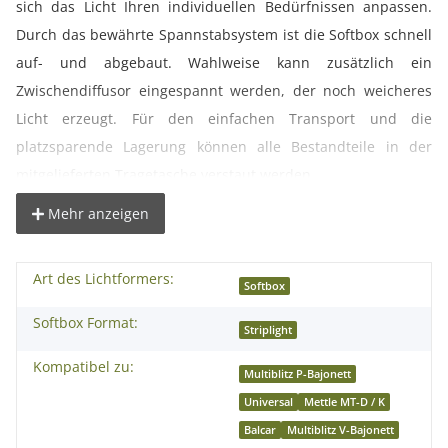
sich das Licht Ihren individuellen Bedürfnissen anpassen.
Durch das bewährte Spannstabsystem ist die Softbox schnell
auf- und abgebaut. Wahlweise kann zusätzlich ein
Zwischendiffusor eingespannt werden, der noch weicheres
Licht erzeugt. Für den einfachen Transport und die
platzsparende Lagerung können alle Bestandteile in der
mitgelieferten Tragetasche verstaut werden.
Mehr anzeigen
° Die Softbox ist der ideale Lichtformer für gleichmäßig-
weiches- diffuses Licht.
Art des Lichtformers:
° Ob Porträt- oder Sachfotografie, immer wenn es auf
Softbox
möglichst reflexfreie Ausleuchtung ankommt ist die Softbox
Softbox Format:
Striplight
der richtige Lichtformer. Sehr weiches, gleichmäßig diffuses
Kompatibel zu:
Licht.
Multiblitz P-Bajonett
° Zur Produktfotografie kann die Softbox ebenfalls gut
Universal
Mettle MT-D / K
eingesetzt werden.
Balcar
Multiblitz V-Bajonett