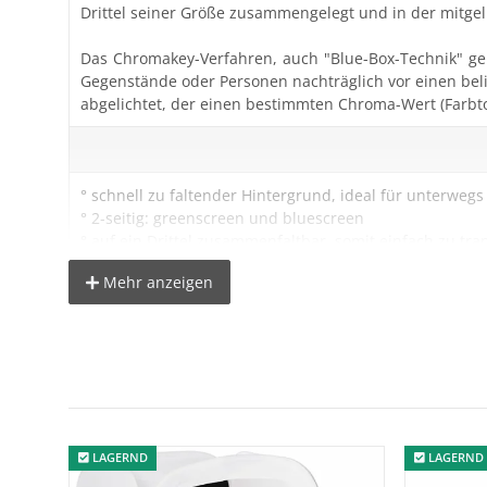
Drittel seiner Größe zusammengelegt und in der mitgel
Das Chromakey-Verfahren, auch "Blue-Box-Technik" gen
Gegenstände oder Personen nachträglich vor einen bel
abgelichtet, der einen bestimmten Chroma-Wert (Farbt
° schnell zu faltender Hintergrund, ideal für unterwegs
° 2-seitig: greenscreen und bluescreen
° auf ein Drittel zusammenfaltbar, somit einfach zu tra
° mit Befestigungsschlaufe
Mehr anzeigen
° inkl. Transporttasche (Ø70cm)
° Maße: ca.150x210cm
° Farbe: blau & grün
° Material: Baumwolle
Wichtige Hinweise zur Farbdarstellung:
LAGERND
LAGERND