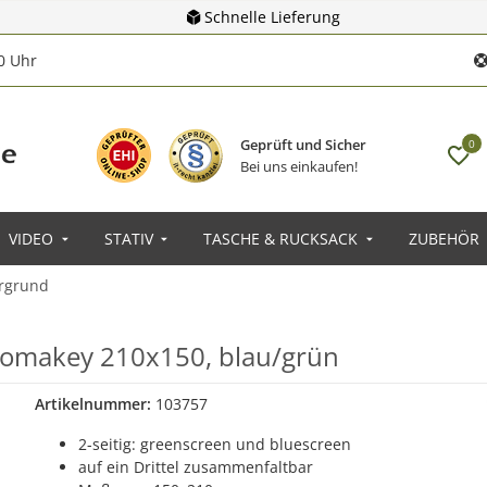
Schnelle Lieferung
00 Uhr
Geprüft und Sicher
0
Bei uns einkaufen!
VIDEO
STATIV
TASCHE & RUCKSACK
ZUBEHÖR
ergrund
hromakey 210x150, blau/grün
Artikelnummer:
103757
2-seitig: greenscreen und bluescreen
auf ein Drittel zusammenfaltbar