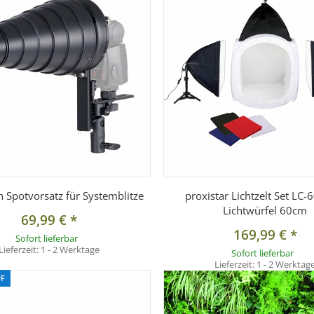
ich abzubilden. Bitte Beachten Sie jedoch, dass die Farben des H
ie jeweiligen Aufnahmesituationen, aber vor allem auch durch I
 Spotvorsatz für Systemblitze
proxistar Lichtzelt Set LC-
Lichtwürfel 60cm
69,99 €
*
169,99 €
*
Sofort lieferbar
Lieferzeit:
1 - 2 Werktage
Sofort lieferbar
Lieferzeit:
1 - 2 Werktag
F