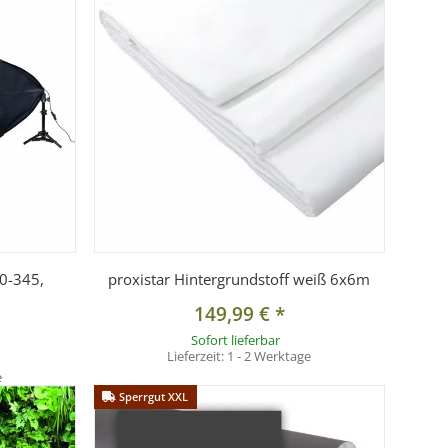
intergrundes auf den dargestellten
hre individuellen Monitoreinstellungen vom Original
60-345,
proxistar Hintergrundstoff weiß 6x6m
149,99 €
*
Sofort lieferbar
Lieferzeit:
1 - 2 Werktage
e
Sperrgut XXL