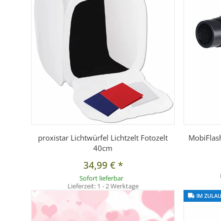
Wir versuchen die Artikel auf unseren Seiten bestmögl
Produktabbildungen und Anwendungsbeispielen durch d
abweichen können.
Lieferumfang:
1x Falthintergrund blau/grün, Chromakey 150x210cm
1x Transporttasche
proxistar Lichtwürfel Lichtzelt Fotozelt
MobiFlash
40cm
34,99 €
*
Sofort lieferbar
Lieferzeit:
1 - 2 Werktage
IM ZULAU