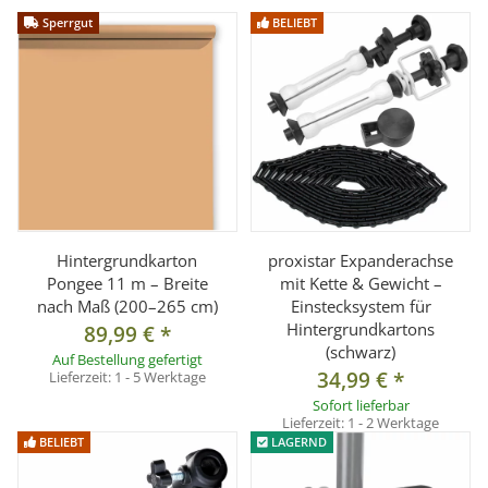
° Silber: Ergibt stark reflektiertes und klares Licht. Größte
Sperrgut
BELIEBT
Lichtausbeute.
° Gold: Natürliche Hauttöne mit "Sonneneffekt".
° Translucent: Als zusätzlicher Diffusor vor Lichtquellen,
dämpft intensives Sonnenlicht.
Lieferumfang:
1x proxistar Faltreflektor 5in1 150x200 cm inkl. Tasche
Hintergrundkarton
proxistar Expanderachse
Pongee 11 m – Breite
mit Kette & Gewicht –
nach Maß (200–265 cm)
Einstecksystem für
Hintergrundkartons
89,99 €
*
(schwarz)
Auf Bestellung gefertigt
34,99 €
*
Lieferzeit:
1 - 5 Werktage
Sofort lieferbar
Lieferzeit:
1 - 2 Werktage
BELIEBT
LAGERND