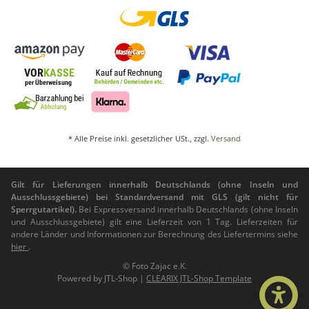
* Alle Preise inkl. gesetzlicher USt., zzgl.
Versand
Gilt für Lieferungen innerhalb Deutschlands (ohne Inseln und
Ausschlussgebiete) bei Standardversand mit GLS (gilt nicht für
Sperrgutartikel).
Bei Expressversand innerhalb Deutschlands (ohne Inseln
und Ausschlussgebiete) gilt eine Lieferzeit von 1 Tag. Lieferzeiten für
andere Länder und Informationen zur Berechnung des Liefertermins siehe
hier
.
© Foto Zajac e.K.
Powered by
JTL-Shop
|
CLEARIX JTL-Shop Template