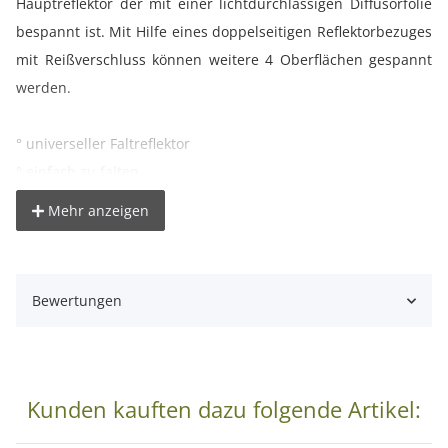
Hauptreflektor der mit einer lichtdurchlässigen Diffusorfolie
bespannt ist. Mit Hilfe eines doppelseitigen Reflektorbezuges
mit Reißverschluss können weitere 4 Oberflächen gespannt
werden.
° universeller Faltreflektor
° einfach zu falten
° optimal für Unterwegs
Mehr anzeigen
° mit Diffusor um hartes Sonnenlicht zu soften
° 3 Reflexflächen zum aufhellen: weiß - neutral, silber - kalt,
gold - sonneneffekt
Bewertungen
° schwarze Fläche zum Abschatten
Die verschiedenen Oberflächen:
° Weiß: Für weiche Porträtbeleuchtung.
Kunden kauften dazu folgende Artikel:
° Schwarz: Zur Absorption von Licht.