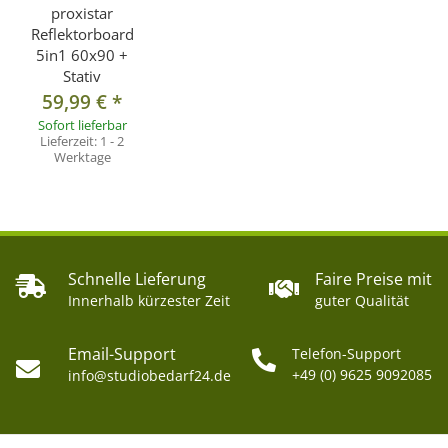
proxistar
Reflektorboard
5in1 60x90 +
Stativ
59,99 €
*
Sofort lieferbar
Lieferzeit:
1 - 2
Werktage
Schnelle Lieferung
Faire Preise mit
Innerhalb kürzester Zeit
guter Qualität
Email-Support
Telefon-Support
+49 (0) 9625 9092085
info@studiobedarf24.de