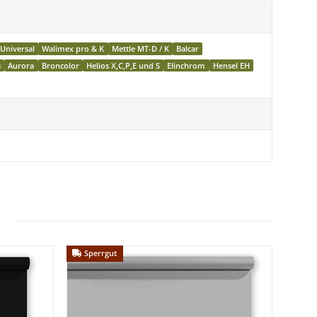
tz u.w.
Universal
Walimex pro & K
Mettle MT-D / K
Balcar
s
Aurora
Broncolor
Helios X,C,P,E und S
Elinchrom
Hensel EH
Sperrgut