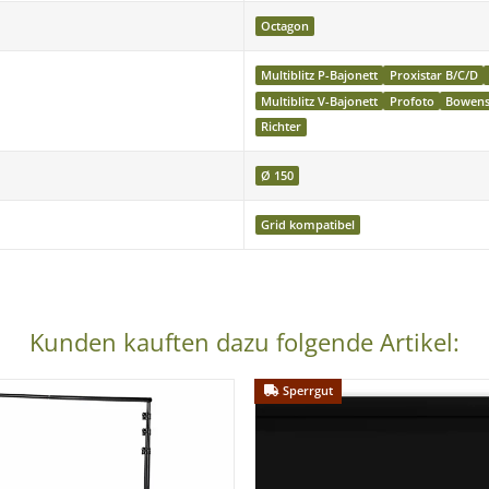
Octagon
linchrom, Richter , Sambesigroup, Balcar, Profoto, Hensel, Multibli
Multiblitz P-Bajonett
Proxistar B/C/D
Multiblitz V-Bajonett
Profoto
Bowen
Richter
Ø 150
Grid kompatibel
Kunden kauften dazu folgende Artikel:
Sperrgut