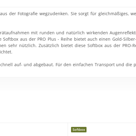
r aus der Fotografie wegzudenken. Sie sorgt für gleichmäßiges, we
trätaufnahmen mit runden und natürlich wirkenden Augenreflekti
 Softbox aus der PRO Plus - Reihe bietet auch einen Gold-Silber-
men sehr nützlich. Zusätzlich bietet diese Softbox aus der PRO-
ichtet.
chnell auf- und abgebaut. Für den einfachen Transport und die p
rwendet werden. Wenn Sie ein Einstelllicht mit mehr als
300W
ver
Softbox