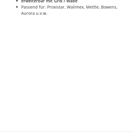
erweiterbar mit Grid / Wabe
Passend für: Proxistar, Walimex, Mettle, Bowens,
Aurora u.v.w.