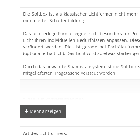
Die Softbox ist als klassischer Lichtformer nicht meh
minimierter Schattenbildung.
Das acht-eckige Format eignet sich besonders für Por
Licht Ihren individuellen Bedürfnissen anpassen. Diese
verändert werden. Dies ist gerade bei Porträtaufnah
(optional erhältlich). Das Licht wird so etwas stärker ger
Durch das bewährte Spannstabsystem ist die Softbox s
mitgelieferten Tragetasche verstaut werden.
° ideal für Porträtaufnahmen
° natürliche Lichtreflektion in den Augen
Mehr anzeigen
° abnehmbarer Außen- und Innendiffusor
° angenehm weicher Lichtaustritt
° Diese Softbox darf nur mit Einstelllampen bis
300W
ve
ab.
Art des Lichtformers: