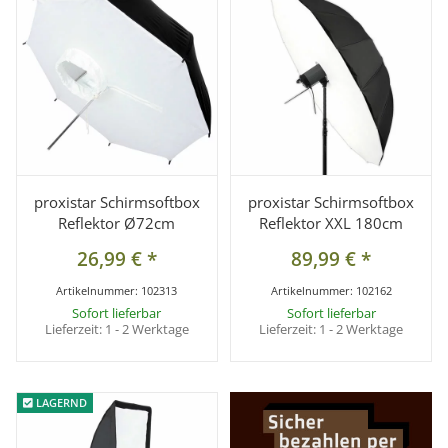
proxistar Schirmsoftbox
proxistar Schirmsoftbox
Reflektor Ø72cm
Reflektor XXL 180cm
26,99 €
*
89,99 €
*
Artikelnummer:
102313
Artikelnummer:
102162
Sofort lieferbar
Sofort lieferbar
Lieferzeit:
1 - 2 Werktage
Lieferzeit:
1 - 2 Werktage
LAGERND
LAGERND