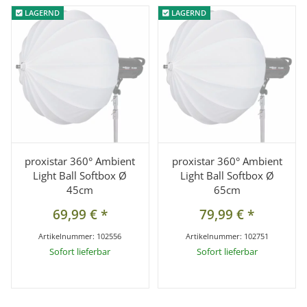
LAGERND
LAGERND
LAGERND
LAGERND
proxistar 360° Ambient
proxistar 360° Ambient
Light Ball Softbox Ø
Light Ball Softbox Ø
45cm
65cm
69,99 €
*
79,99 €
*
Artikelnummer:
102556
Artikelnummer:
102751
Sofort lieferbar
Sofort lieferbar