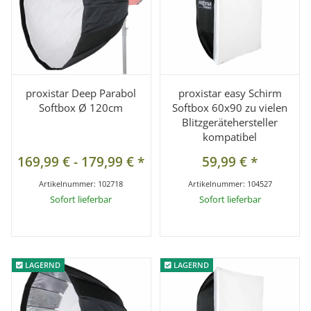
proxistar Deep Parabol
proxistar easy Schirm
Softbox Ø 120cm
Softbox 60x90 zu vielen
Blitzgerätehersteller
kompatibel
169,99 €
-
179,99 €
*
59,99 €
*
Artikelnummer:
102718
Artikelnummer:
104527
Sofort lieferbar
Sofort lieferbar
LAGERND
LAGERND
LAGERND
LAGERND