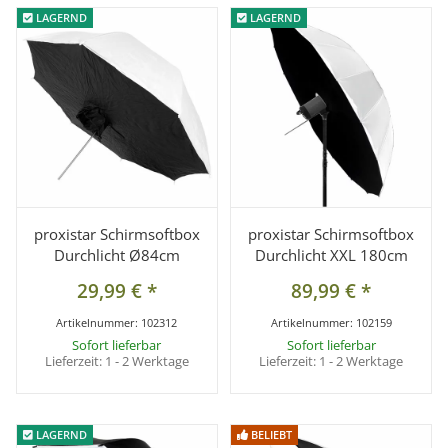
LAGERND
LAGERND
LAGERND
LAGERND
proxistar Schirmsoftbox
proxistar Schirmsoftbox
Durchlicht Ø84cm
Durchlicht XXL 180cm
29,99 €
*
89,99 €
*
Artikelnummer:
102312
Artikelnummer:
102159
Sofort lieferbar
Sofort lieferbar
Lieferzeit:
1 - 2 Werktage
Lieferzeit:
1 - 2 Werktage
LAGERND
LAGERND
BELIEBT
BELIEBT