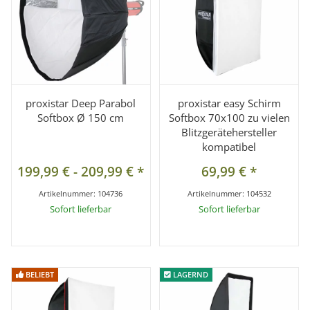
proxistar Deep Parabol
proxistar easy Schirm
Softbox Ø 150 cm
Softbox 70x100 zu vielen
Blitzgerätehersteller
kompatibel
199,99 €
-
209,99 €
*
69,99 €
*
Artikelnummer:
104736
Artikelnummer:
104532
Sofort lieferbar
Sofort lieferbar
BELIEBT
BELIEBT
LAGERND
LAGERND