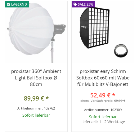
LAGERND
LAGERND
SALE 25%
SALE 25%
proxistar 360° Ambient
proxistar easy Schirm
Light Ball Softbox Ø
Softbox 60x60 mit Wabe
80cm
für Multiblitz V-Bajonett
52,49 €
*
89,99 €
*
ehem. Verkäuferpreis:
69,99 €
Artikelnummer:
102762
Artikelnummer:
102309
Sofort lieferbar
Sofort lieferbar
Lieferzeit:
1 - 2 Werktage