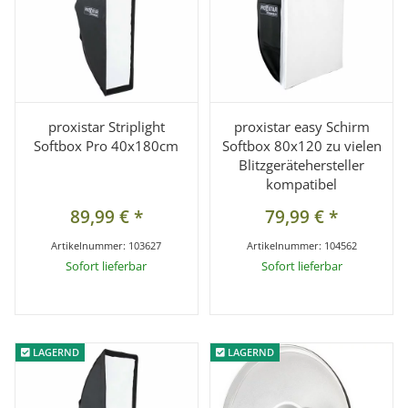
proxistar Striplight
proxistar easy Schirm
Softbox Pro 40x180cm
Softbox 80x120 zu vielen
Blitzgerätehersteller
kompatibel
89,99 €
*
79,99 €
*
Artikelnummer:
103627
Artikelnummer:
104562
Sofort lieferbar
Sofort lieferbar
LAGERND
LAGERND
LAGERND
LAGERND