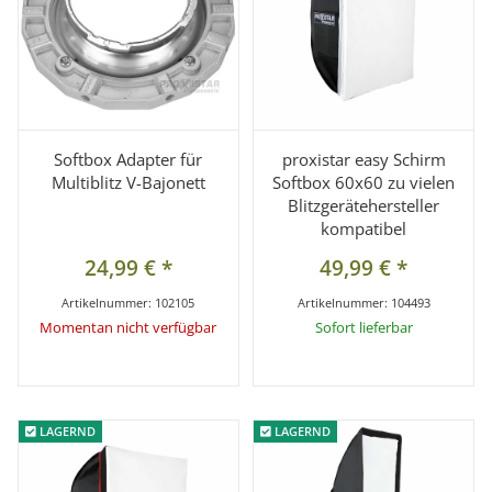
Softbox Adapter für
proxistar easy Schirm
Multiblitz V-Bajonett
Softbox 60x60 zu vielen
Blitzgerätehersteller
kompatibel
24,99 €
*
49,99 €
*
Artikelnummer:
102105
Artikelnummer:
104493
Momentan nicht verfügbar
Sofort lieferbar
LAGERND
LAGERND
LAGERND
LAGERND