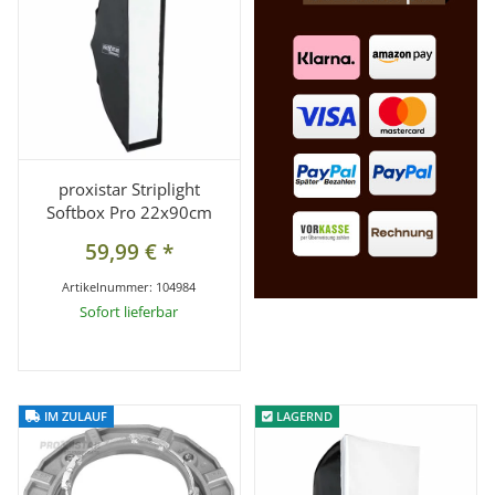
proxistar Striplight
Softbox Pro 22x90cm
59,99 €
*
Artikelnummer:
104984
Sofort lieferbar
IM ZULAUF
IM ZULAUF
LAGERND
LAGERND