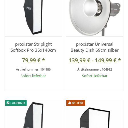
proxistar Striplight
proxistar Universal
Softbox Pro 35x140cm
Beauty Dish 69cm silber
79,99 €
*
139,99 €
-
149,99 €
*
Artikelnummer:
104986
Artikelnummer:
104992
Sofort lieferbar
Sofort lieferbar
LAGERND
LAGERND
BELIEBT
BELIEBT